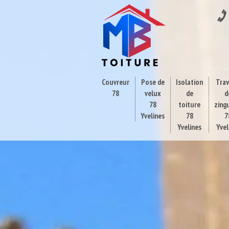
Couvreur
Pose de
Isolation
Tra
78
velux
de
d
78
toiture
zing
Yvelines
78
7
Yvelines
Yvel