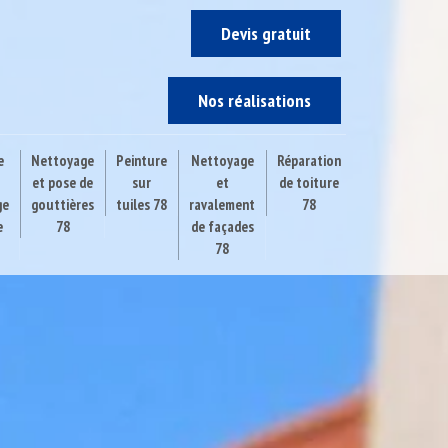
Devis gratuit
Nos réalisations
e
Nettoyage
Peinture
Nettoyage
Réparation
et pose de
sur
et
de toiture
ge
gouttières
tuiles 78
ravalement
78
e
78
de façades
78