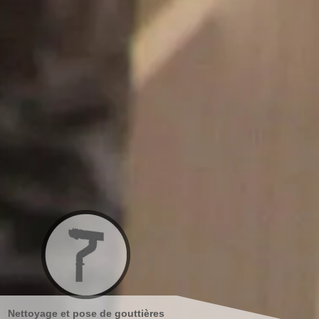
s
Nettoyage et ravalement de
Peinture sur tuiles 78