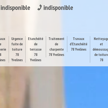
indisponible
indisponible
vaux
Urgence
Etanchéité
Traitement
Travaux
Nettoyag
e
fuite de
de
de
d'Etanchéité
et
uerie
toiture
terrasse
charpente
78 Yvelines
démoussa
8
78
78
78 Yvelines
de toitur
ines
Yvelines
Yvelines
78