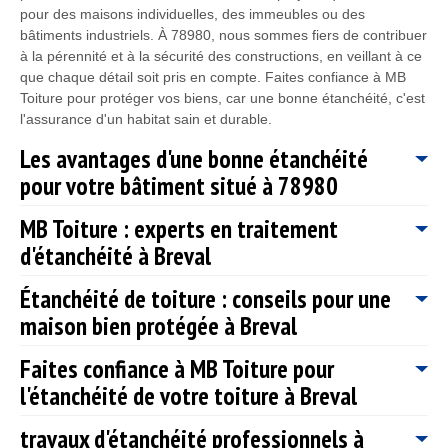
pour des maisons individuelles, des immeubles ou des
bâtiments industriels. À 78980, nous sommes fiers de contribuer
à la pérennité et à la sécurité des constructions, en veillant à ce
que chaque détail soit pris en compte. Faites confiance à MB
Toiture pour protéger vos biens, car une bonne étanchéité, c'est
l'assurance d'un habitat sain et durable.
Les avantages d'une bonne étanchéité
pour votre bâtiment situé à 78980
MB Toiture : experts en traitement
En tant que représentant de MB Toiture, je ne saurais trop
d'étanchéité à Breval
insister sur l'importance d'une bonne étanchéité pour votre
bâtiment à Breval, 78980. Une étanchéité de qualité supérieure
Étanchéité de toiture : conseils pour une
ne se contente pas de protéger votre structure contre les
Chez MB Toiture, nous nous consacrons à fournir des solutions
infiltrations d'eau, elle assure également une isolation thermique
maison bien protégée à Breval
d'étanchéité inégalées à Breval. Forts de notre expertise et de
et acoustique optimale, réduisant ainsi vos factures d'énergie et
notre passion pour notre métier, nous comprenons l'importance
augmentant votre confort au quotidien. À MB Toiture, nous
Faites confiance à MB Toiture pour
d'une protection efficace contre l'humidité et les infiltrations
À MB Toiture, nous comprenons l'importance cruciale de
savons que les conditions climatiques à Breval peuvent être
d'eau, facteurs souvent sous-estimés, mais cruciaux pour la
l'étanchéité de votre toiture à Breval
l'étanchéité de toiture pour garantir le confort et la sécurité de
capricieuses, avec des pluies abondantes et des températures
durabilité des infrastructures. Situés au cœur de Breval, 78980,
votre maison à Breval. Rien n'est plus désagréable que de
fluctuantes. Une étanchéité bien réalisée vous offre la
nous nous engageons à offrir à notre clientèle des services sur
travaux d'étanchéité professionnels à
découvrir des fuites lors des intempéries. Pour prévenir de tels
tranquillité d'esprit, vous protégeant des dommages potentiels
Chez MB Toiture, nous comprenons l'importance d'une toiture
mesure, adaptés à chaque besoin spécifique. Que ce soit pour