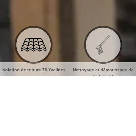
lines
Nettoyage et démoussage de
Nettoyage et pose de gou
toiture 78
78
de gouttières Breval 78980
No
Bu
Nos prestations de changement de
gouttière
Ch