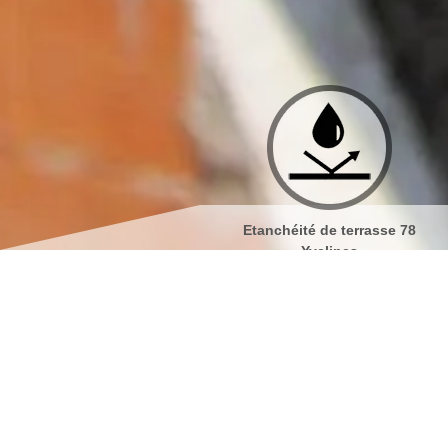
Etanchéité de terrasse 78
Isolation de toiture 78 Yve
Yvelines
Nettoyage et pose 