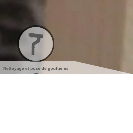
ttières
Nettoyage et ravalement de
Peinture sur tuiles
façades 78
s coordonnées
indisponible
reau
indisponible
antier