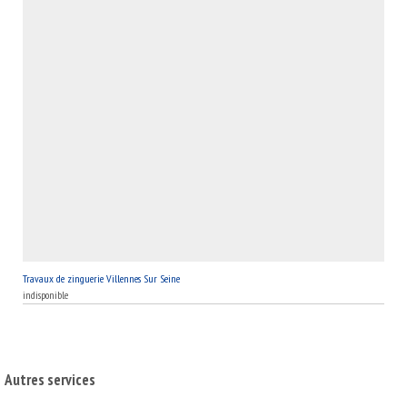
résilience de nos réalisations. Nous avons à cœur de fournir un
l'architecture locale de Villennes Sur Seine, 78670.
service personnalisé et attentif, ce qui fait que nos clients à
78670 continuent de nous faire confiance pour leurs besoins en
zinguerie. Rejoignez la famille MB Toiture et découvrez pourquoi
nous sommes les leaders dans notre domaine à Villennes Sur
Seine.
Travaux de zinguerie Villennes Sur Seine
indisponible
Autres services