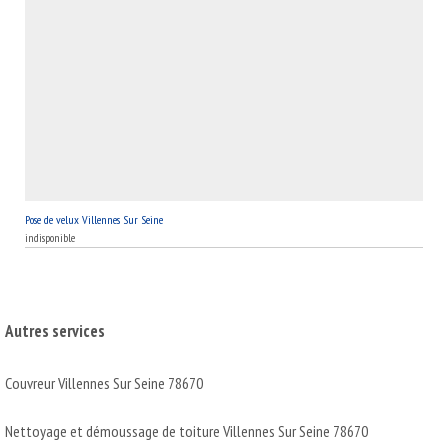
fenêtre Velux qui transformera votre espace en un havre de
lumière, selon vos besoins à Villennes Sur Seine, 78670.
Pose de velux Villennes Sur Seine
indisponible
Autres services
Couvreur Villennes Sur Seine 78670
Nettoyage et démoussage de toiture Villennes Sur Seine 78670