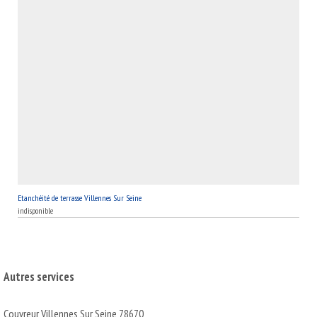
et esthétisme. N'attendez plus que le mauvais temps passe,
faites de votre terrasse un espace de vie accueillant en toute
saison. Avec MB Toiture, votre terrasse à Villennes Sur Seine,
78670, ne craint plus la pluie !
Etanchéité de terrasse Villennes Sur Seine
indisponible
Autres services
Couvreur Villennes Sur Seine 78670