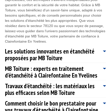
garantir le confort et la sécurité de votre habitat. Grâce à MB
Toiture, vous bénéficiez d'un savoir-faire unique, adapté à vos
besoins spécifiques, et de conseils personnalisés pour choisir
les solutions d'étanchéité les plus appropriées. Que vous
résidiez dans le secteur 78120 ou que vous soyez de passage,
laissez-vous guider dans l'univers passionnant des technologies
d'étanchéité par MB Toiture, votre partenaire de confiance à
Clairefontaine En Yvelines.
Les solutions innovantes en étanchéité
proposées par MB Toiture
MB Toiture : experts en traitement
Chez MB Toiture, située à Clairefontaine En Yvelines, 78120,
d'étanchéité à Clairefontaine En Yvelines
nous sommes fiers de proposer des solutions innovantes en
étanchéité qui redéfinissent les standards de l'industrie. Notre
Travaux d'étanchéité : les matériaux les
engagement à rester à la pointe des technologies nous permet
Chez MB Toiture, nous nous consacrons à fournir des solutions
de développer des produits qui allient efficacité et durabilité.
plus efficaces selon MB Toiture
d'étanchéité inégalées à Clairefontaine En Yvelines. Forts de
Que ce soit pour des projets résidentiels, commerciaux ou
notre expertise et de notre passion pour notre métier, nous
industriels, nous avons les solutions adaptées à chaque besoin.
Comment choisir le bon prestataire pour
comprenons l'importance d'une protection efficace contre
Chez MB Toiture, nous avons à cœur de garantir une étanchéité
Nos experts travaillent en étroite collaboration avec nos clients
l'humidité et les infiltrations d'eau, facteurs souvent sous-
vos travaux d'étanchéité à Clairefontaine
irréprochable pour les habitants de Clairefontaine En Yvelines,
pour comprendre leurs défis spécifiques et proposer des