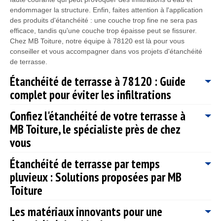
endommager la structure. Enfin, faites attention à l'application
des produits d'étanchéité : une couche trop fine ne sera pas
efficace, tandis qu'une couche trop épaisse peut se fissurer.
Chez MB Toiture, notre équipe à 78120 est là pour vous
conseiller et vous accompagner dans vos projets d'étanchéité
de terrasse.
Étanchéité de terrasse à 78120 : Guide
complet pour éviter les infiltrations
Confiez l'étanchéité de votre terrasse à
En tant que spécialiste de l'étanchéité de terrasse, MB Toiture à
MB Toiture, le spécialiste près de chez
Clairefontaine En Yvelines s'engage à vous fournir un guide
complet pour éviter les infiltrations. L'étanchéité de votre
vous
terrasse à 78120 est cruciale pour préserver votre espace
extérieur des intempéries et prolonger sa durée de vie. Grâce à
Étanchéité de terrasse par temps
Chez MB Toiture, nous comprenons l'importance de protéger
notre expertise, nous vous proposons des solutions innovantes
pluvieux : Solutions proposées par MB
votre terrasse des intempéries et de l'usure du temps. C'est
et adaptées à votre situation. Il est essentiel de comprendre que
pourquoi nous vous proposons notre expertise en étanchéité
Toiture
les infiltrations peuvent entraîner des dommages coûteux, allant
pour garantir la durabilité et la beauté de votre espace extérieur.
de l'apparition de moisissures à la détérioration de la structure.
Basés à Clairefontaine En Yvelines, 78120, nous sommes le
Les matériaux innovants pour une
MB Toiture vous guide à travers les différentes étapes, depuis
Chez MB Toiture, située à Clairefontaine En Yvelines, 78120,
spécialiste de proximité qui met à votre disposition un savoir-
l'identification des zones à risque jusqu'à la sélection des