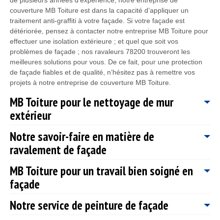
couverture MB Toiture est dans la capacité d’appliquer un
traitement anti-graffiti à votre façade. Si votre façade est
détériorée, pensez à contacter notre entreprise MB Toiture pour
effectuer une isolation extérieure ; et quel que soit vos
problèmes de façade ; nos ravaleurs 78200 trouveront les
meilleures solutions pour vous. De ce fait, pour une protection
de façade fiables et de qualité, n’hésitez pas à remettre vos
projets à notre entreprise de couverture MB Toiture.
MB Toiture pour le nettoyage de mur
extérieur
Notre savoir-faire en matière de
La façade est l’élément la plus exposée à la pollution et aux
ravalement de façade
intempéries pour une maison, il est très important de lui
apporter les soins dont elle a besoin. Le nettoyage de mur
MB Toiture pour un travail bien soigné en
extérieur améliorera le côté esthétique de votre habitat et
Notre entreprise MB Toiture est spécialisée dans le domaine de
permettra à votre façade d’assurer pleinement son rôle. De
façade
la couverture. Le ravalement de façade est une intervention que
plus, si votre façade est détériorée, il est tout à fait possible que
nous maîtrisons à la perfection. Nous disposons des savoir-faire
votre maison puisse subir des problèmes de perte de chaleur.
Notre service de peinture de façade
et des compétences nécessaires pour prendre en main tous vos
Notre entreprise de couverture MB Toiture par une évaluation
Ainsi, pour vos travaux de nettoyage de mur extérieur à
travaux de ravalement de façade, particulièrement le
de votre façade, pour que vous puissiez avoir des travaux de
Menerville ; n’hésitez pas à contacter notre entreprise de