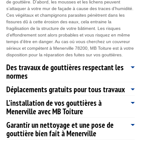
de gouttière. D’abord, les mousses et les lichens peuvent
s’attaquer à votre mur de façade à cause des traces d’humidité.
Ces végétaux et champignons parasites pénètrent dans les
fissures dû à cette érosion des eaux, cela entraine la
fragilisation de la structure de votre bâtiment. Les risques
d’effondrement sont alors probables et vous risquez en même
temps d’être en danger. Au cas où vous cherchez un couvreur
sérieux et compétent à Menerville 78200, MB Toiture est à votre
disposition pour la réparation des fuites sur vos gouttières.
Des travaux de gouttières respectant les
normes
Déplacements gratuits pour tous travaux
La gouttière fait partie de l’élément de la toiture qui ne doit pas
être négligé puisqu’elle assure la bonne évacuation et la
L’installation de vos gouttières à
canalisation des eaux de pluie ainsi que la protection de votre
MB Toiture est un couvreur qui propose des services de qualité
Menerville avec MB Toiture
façade et de vos menuiseries extérieures lorsqu’il pleut. De ce
à prix pas cher dans la ville de Menerville 78200. Mis à part ce
fait, il est indispensable que la pose des gouttières soit parfaite ;
bon rapport qualité/prix, notre entreprise vous fait bénéficier de
Garantir un nettoyage et une pose de
pour éviter tous risques d’infiltration d’eau. C’est la raison pour
la gratuité des frais de déplacement de nos couvreurs
L’installation de gouttière, est plus que nécessaire. En effet, sa
laquelle cette tâche doit être confiée à un couvreur
zingueurs, qu’il s’agisse de grands ou de petits travaux et que
gouttière bien fait à Menerville
pose est indispensable pour préserver votre maison des eaux
professionnel tel que MB Toiture. N’hésitez donc plus à remettre
vous soyez un particulier ou un professionnel dans la ville de
de pluie. Nos couvreurs zingueurs 78200 sont qualifiés pour