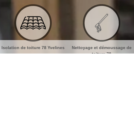
Yvelines
Nettoyage et démoussage de
Nettoyage et pose de g
toiture 78
78
gouttières La Verriere 78320
No
Bu
Les savoir-faire de MB Toiture pour
vos travaux de gouttière
Ch
Quelle que soit la forme de votre toiture : en pente,
arrondie, plate ; nos artisans couvreurs zingueurs
Nou
78320 sont en mesure d’intervenir pour réaliser vos
travaux de gouttière. Si vous souhaitez que les