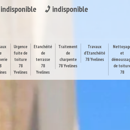
indisponible
indisponible
vaux
Urgence
Etanchéité
Traitement
Travaux
Nettoyag
e
fuite de
de
de
d'Etanchéité
et
uerie
toiture
terrasse
charpente
78 Yvelines
démoussa
8
78
78
78 Yvelines
de toitur
ines
Yvelines
Yvelines
78