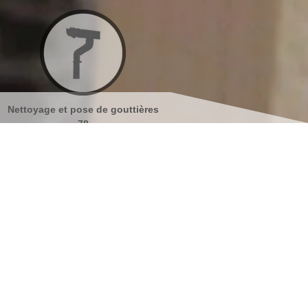
outtières
Nettoyage et ravalement de
Peinture sur tui
façades 78
s coordonnées
indisponible
reau
indisponible
antier
s localiser