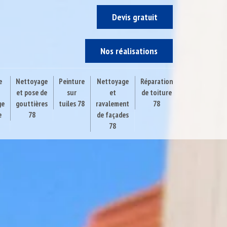
Devis gratuit
Nos réalisations
e
Nettoyage
Peinture
Nettoyage
Réparation
et pose de
sur
et
de toiture
ge
gouttières
tuiles 78
ravalement
78
e
78
de façades
78