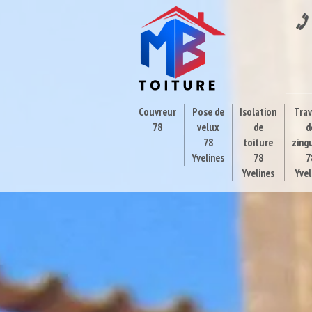
Couvreur
Pose de
Isolation
Tra
78
velux
de
d
78
toiture
zing
Yvelines
78
7
Yvelines
Yvel