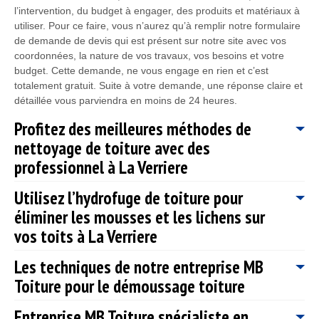
l’intervention, du budget à engager, des produits et matériaux à
utiliser. Pour ce faire, vous n’aurez qu’à remplir notre formulaire
de demande de devis qui est présent sur notre site avec vos
coordonnées, la nature de vos travaux, vos besoins et votre
budget. Cette demande, ne vous engage en rien et c’est
totalement gratuit. Suite à votre demande, une réponse claire et
détaillée vous parviendra en moins de 24 heures.
Profitez des meilleures méthodes de
nettoyage de toiture avec des
professionnel à La Verriere
Utilisez l’hydrofuge de toiture pour
Concernant le nettoyage de la toiture, il existe des méthodes
éliminer les mousses et les lichens sur
très différents. La toiture peut être composé de plusieurs
matériaux. Pour que le nettoyage et le démoussage soit
vos toits à La Verriere
efficace, il faut que les méthodes soient adaptées selon
l’ampleur des désordres et selon le type de revêtement de
Les techniques de notre entreprise MB
Les solutions hydrofuges sont utilisées pour la prévention contre
toiture. Pendant la réalisation des travaux, il faut aussi tenir
Toiture pour le démoussage toiture
le retour des mousses. Même si l’application des solutions
compte de la difficulté d’accès pour des toitures. MB Toiture est
hydrofuges ne soit pas impérative, il est toujours plus mieux de
compétant pour réaliser un travail de nettoyage et de
Entreprise MB Toiture spécialiste en
prévenir que guérir. Dans ce cas, les mousses peuvent s’en
Pour le démoussage de votre toiture à La Verriere, nos artisans
démoussage de qualité à La Verriere 78320 et ses environs.