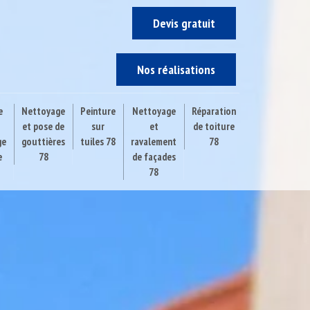
Devis gratuit
Nos réalisations
e
Nettoyage
Peinture
Nettoyage
Réparation
et pose de
sur
et
de toiture
ge
gouttières
tuiles 78
ravalement
78
e
78
de façades
78