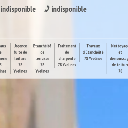
indisponible
indisponible
vaux
Urgence
Etanchéité
Traitement
Travaux
Nettoyag
e
fuite de
de
de
d'Etanchéité
et
uerie
toiture
terrasse
charpente
78 Yvelines
démoussa
8
78
78
78 Yvelines
de toitur
ines
Yvelines
Yvelines
78