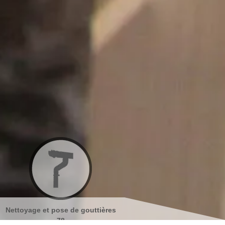
ères
Nettoyage et ravalement de
Peinture sur tuiles 78
façades 78