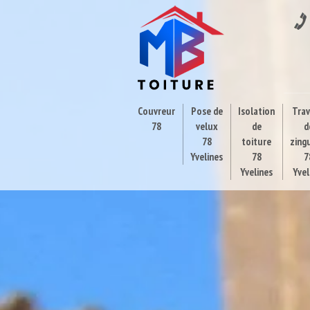
Couvreur
Pose de
Isolation
Tra
78
velux
de
d
78
toiture
zing
Yvelines
78
7
Yvelines
Yvel