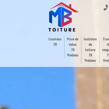
Couvreur
Pose de
Isolation
Tra
78
velux
de
d
78
toiture
zing
Yvelines
78
7
Yvelines
Yvel