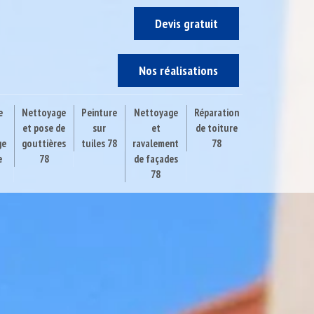
Devis gratuit
Nos réalisations
e
Nettoyage
Peinture
Nettoyage
Réparation
et pose de
sur
et
de toiture
ge
gouttières
tuiles 78
ravalement
78
e
78
de façades
78