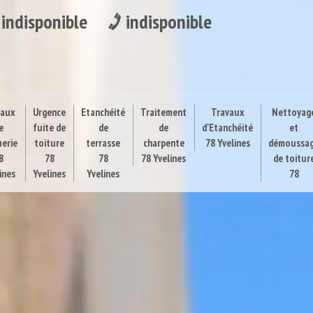
indisponible
indisponible
vaux
Urgence
Etanchéité
Traitement
Travaux
Nettoyag
e
fuite de
de
de
d'Etanchéité
et
uerie
toiture
terrasse
charpente
78 Yvelines
démoussa
8
78
78
78 Yvelines
de toitur
ines
Yvelines
Yvelines
78