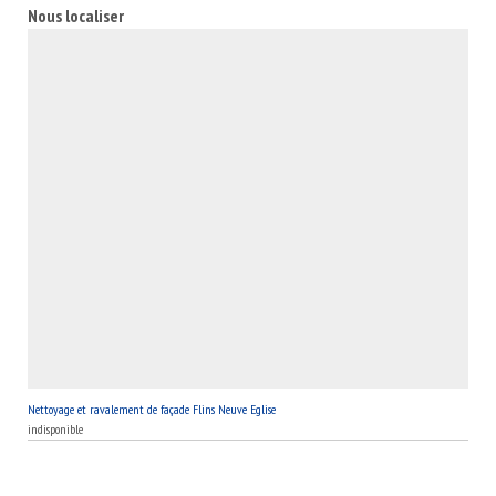
aux normes avec un design exceptionnel ; après l’intervention
Nous localiser
de notre entreprise MB Toiture.
Nettoyage et ravalement de façade Flins Neuve Eglise
indisponible