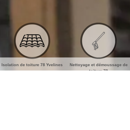
Isolation de toiture 78 Yvelines
Nettoyage et démoussage de
toiture 78
sur tuiles Mondreville 78980
No
Bu
Protégez votre toit avec une
peinture de toiture
Ch
Notre entreprise MB Toiture a à sa disposition des