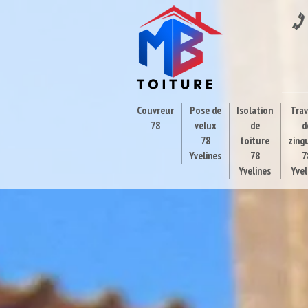
Couvreur
Pose de
Isolation
Tra
78
velux
de
d
78
toiture
zing
Yvelines
78
7
Yvelines
Yvel