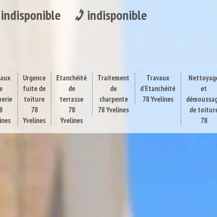
indisponible
indisponible
vaux
Urgence
Etanchéité
Traitement
Travaux
Nettoyag
e
fuite de
de
de
d'Etanchéité
et
uerie
toiture
terrasse
charpente
78 Yvelines
démoussa
8
78
78
78 Yvelines
de toitur
ines
Yvelines
Yvelines
78