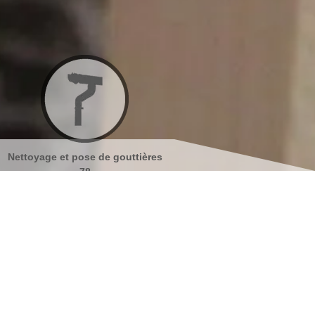
Nettoyage et pose de gouttières
Nettoyage et ravalement de
78
façades 78
s coordonnées
indisponible
reau
indisponible
antier