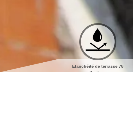
Couvreur 78
Etanchéité de terrasse 78
Yvelines
Société de peinture 