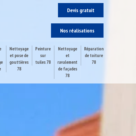
Devis gratuit
Nos réalisations
e
Nettoyage
Peinture
Nettoyage
Réparation
et pose de
sur
et
de toiture
ge
gouttières
tuiles 78
ravalement
78
e
78
de façades
78