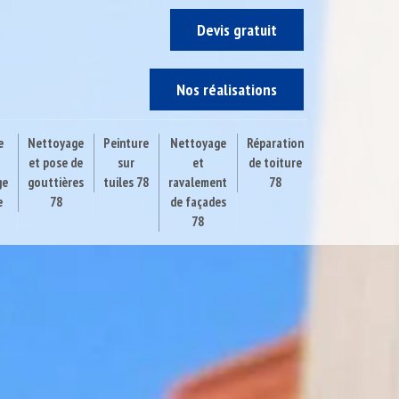
Devis gratuit
Nos réalisations
e
Nettoyage
Peinture
Nettoyage
Réparation
et pose de
sur
et
de toiture
ge
gouttières
tuiles 78
ravalement
78
e
78
de façades
78