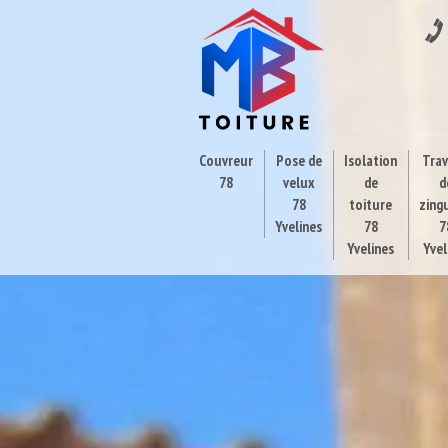
Couvreur
Pose de
Isolation
Tra
78
velux
de
d
78
toiture
zing
Yvelines
78
7
Yvelines
Yvel