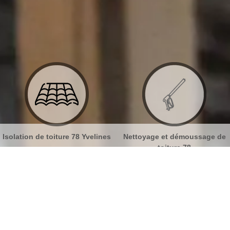
lines
Nettoyage et démoussage de
Nettoyage et pose de gou
toiture 78
78
 tuiles Boissy Sans Avoir 78490
No
Bu
Tout sur la peinture sur tuile