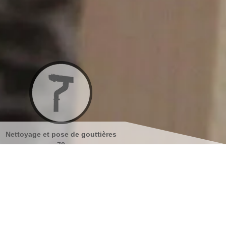
ttières
Nettoyage et ravalement de
Peinture sur tuiles
façades 78
s coordonnées
indisponible
reau