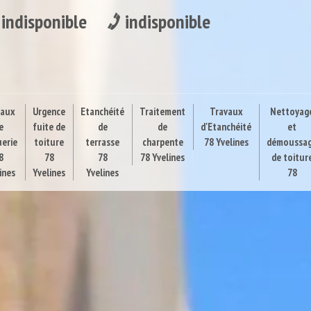
indisponible
indisponible
vaux
Urgence
Etanchéité
Traitement
Travaux
Nettoyag
e
fuite de
de
de
d'Etanchéité
et
uerie
toiture
terrasse
charpente
78 Yvelines
démoussa
8
78
78
78 Yvelines
de toitur
ines
Yvelines
Yvelines
78