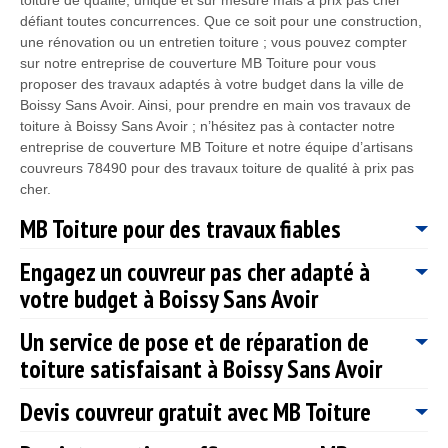
défiant toutes concurrences. Que ce soit pour une construction,
une rénovation ou un entretien toiture ; vous pouvez compter
sur notre entreprise de couverture MB Toiture pour vous
proposer des travaux adaptés à votre budget dans la ville de
Boissy Sans Avoir. Ainsi, pour prendre en main vos travaux de
toiture à Boissy Sans Avoir ; n’hésitez pas à contacter notre
entreprise de couverture MB Toiture et notre équipe d’artisans
couvreurs 78490 pour des travaux toiture de qualité à prix pas
cher.
MB Toiture pour des travaux fiables
Engagez un couvreur pas cher adapté à
Notre entreprise de couverture MB Toiture a les connaissances
votre budget à Boissy Sans Avoir
nécessaires pour s’occuper de tous les travaux qui doivent être
effectuées sur votre toiture, et cela tout en respectant les règles
Un service de pose et de réparation de
en vigueur et les normes de sécurité. Peu importe les saisons,
Un toit bien isolé, étanche et fiable est une assurance d’une
sachez que, vous pouvez solliciter les savoir-faire de notre
toiture satisfaisant à Boissy Sans Avoir
bonne protection contre les aléas climatiques. Les travaux de
entreprise de couverture MB Toiture à tout moment. Sachez
toiture exigent de gros budgets et il n’est pas toujours facile
que, nous avons à notre disposition une équipe d’artisans
Devis couvreur gratuit avec MB Toiture
d’accéder à ces services. Soucieu de votre bien être et de
MB Toiture, une entreprise de couverture réputé est active
couvreurs 78490 qui ont les qualifications nécessaires pour
l’importance du toit dans votre protection, MB Toiture offre ses
depuis de nombreuses années à Boissy Sans Avoir 78490 et a
vous réaliser des travaux de qualité dans le domaine de la
services de haute qualité à des prix très intéressants. Pour cela,