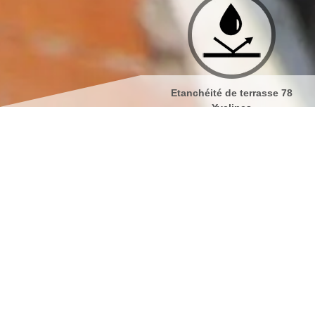
Etanchéité de terrasse 78
Isolation de toiture 78 Yve
Yvelines
Société de peintur