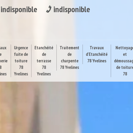
indisponible
indisponible
vaux
Urgence
Etanchéité
Traitement
Travaux
Nettoyag
e
fuite de
de
de
d'Etanchéité
et
uerie
toiture
terrasse
charpente
78 Yvelines
démoussa
8
78
78
78 Yvelines
de toitur
ines
Yvelines
Yvelines
78