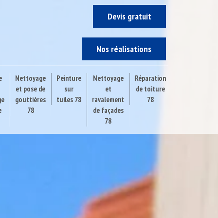
Devis gratuit
Nos réalisations
e
Nettoyage
Peinture
Nettoyage
Réparation
et pose de
sur
et
de toiture
ge
gouttières
tuiles 78
ravalement
78
e
78
de façades
78