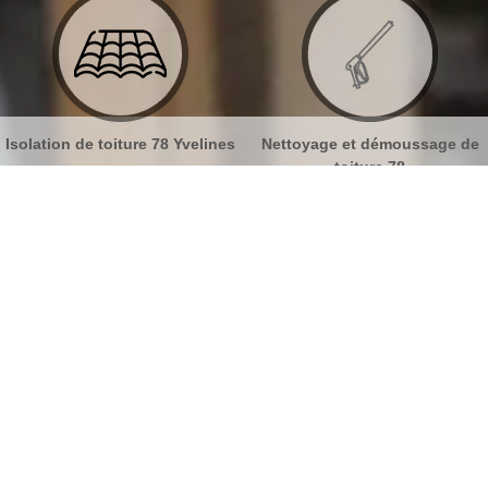
lines
Nettoyage et démoussage de
Nettoyage et pose de gout
toiture 78
78
e sur tuiles Andresy 78570
No
Bu
Tarifs travaux de peinture de toiture
Ch
Chez notre entreprise MB Toiture, les tarifs varient
selon divers critères : la superficie de votre toit, le
type de revêtement de votre toiture et la forme de
Nou
votre toiture. Nous sommes conscients qu’effectuer
cette intervention peut s’avérer coûteux. Toutefois,
notre entreprise MB Toiture est dans la capacité de