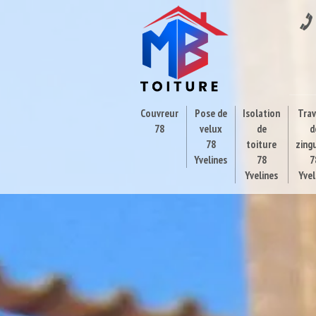
Couvreur
Pose de
Isolation
Tra
78
velux
de
d
78
toiture
zing
Yvelines
78
7
Yvelines
Yvel