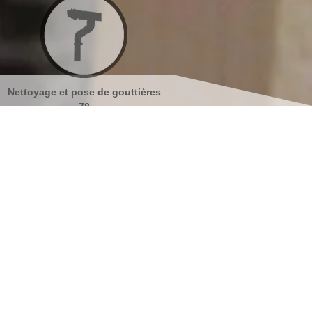
tières
Nettoyage et ravalement de
Peinture sur tuiles
façades 78
s coordonnées
indisponible
reau
indisponible
antier
s localiser