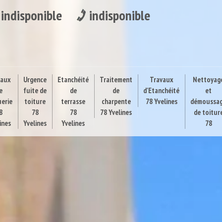
indisponible
indisponible
vaux
Urgence
Etanchéité
Traitement
Travaux
Nettoyag
e
fuite de
de
de
d'Etanchéité
et
uerie
toiture
terrasse
charpente
78 Yvelines
démoussa
8
78
78
78 Yvelines
de toitur
ines
Yvelines
Yvelines
78