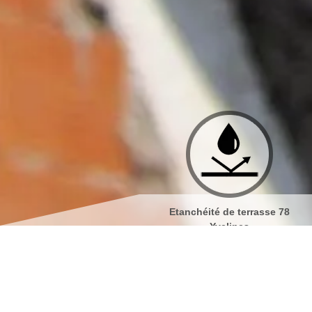
Etanchéité de terrasse 78
Isolation de toiture 78 Yveli
Yvelines
Nettoyage de façades et