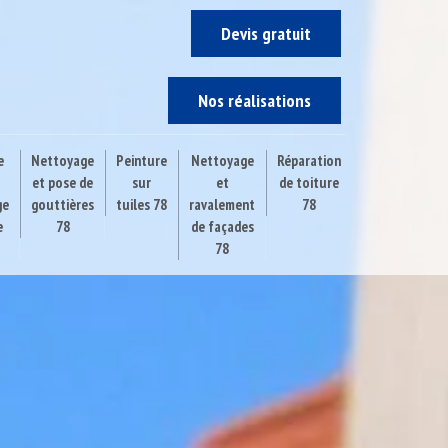
Devis gratuit
Nos réalisations
e
Nettoyage
Peinture
Nettoyage
Réparation
et pose de
sur
et
de toiture
ge
gouttières
tuiles 78
ravalement
78
e
78
de façades
78