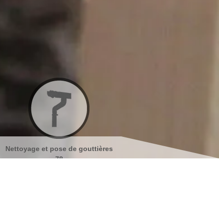
ières
Nettoyage et ravalement de
Peinture sur tuiles 7
façades 78
s coordonnées