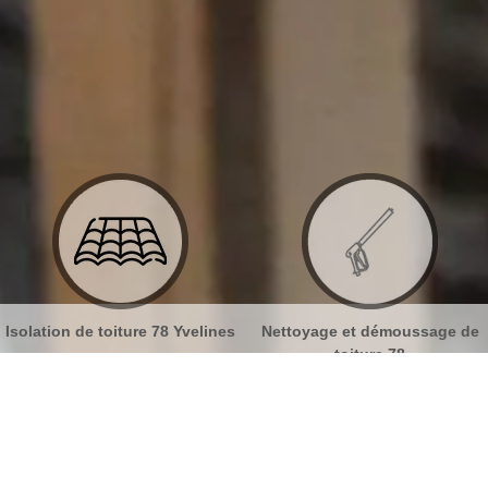
nes
Nettoyage et démoussage de
Nettoyage et pose de goutt
toiture 78
78
 ravalement Saint Lambert 78470
No