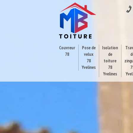
Couvreur
Pose de
Isolation
Tra
78
velux
de
d
78
toiture
zing
Yvelines
78
7
Yvelines
Yvel