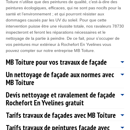
Toiture n’utilise que des peintures de qualité, c’est-à-dire des
peintures écologiques, efficaces, qui ne sont pas nocifs pour la
santé et l’environnement ; et qui pourront résister aux
dommages causés par les UV du soleil. Pour que cette
intervention puisse être une réussite totale, nos ravaleurs 78730
inspecteront et feront les réparations nécessaires et le
nettoyage de la partie à peindre. De ce fait, pour s’occuper de
vos peintures mur extérieur à Rochefort En Yvelines vous
pouvez compter sur notre entreprise MB Toiture.
MB Toiture pour vos travaux de façade
Un nettoyage de façade aux normes avec
Pour satisfaire vos besoins, notre entreprise MB Toiture ne
MB Toiture
cesse d’élargir et d’appliquer de nouvelle technique, afin de
vous fournir des travaux fiables. Et pour ce faire, nous mettons
Devis nettoyage et ravalement de façade
à la disposition de nos ravaleurs 78730 des matériaux
Sollicitez les services de l’entreprise de couverture MB Toiture si
modernes qui sont à la pointe de la technologie. Nous vous
Rochefort En Yvelines gratuit
vous prévoyez de nettoyer votre façade. Professionnel et
rassurons, que nos ravaleurs sont tout à fait compétents,
expérimenté dans le domaine, notre entreprise de couverture
qualifiés et aptes à vous concevoir des travaux de ravalement
Tarifs travaux de façades avec MB Toiture
MB Toiture est en mesure de redonner de la valeur à votre
Avant que nous prenions en main vos travaux, il est nécessaire
de façade dans les normes et réaliser des travaux selon votre
maison et de rendre votre façade comme neuf. De ce fait,
que vous nous fassiez une demande de devis. Cela pour que
convenance et exigence. Ainsi, quel que soit vos travaux de
Tarifs travaux de peintures façade avec
n’hésitez pas à faire confiance à notre entreprise de couverture
vous puissiez avoir connaissance du budget à prévoir, du coût
Les tarifs pour un travail de façade ne sont pas fixes. En effet,
façade à Rochefort En Yvelines vous pouvez faire confiance à