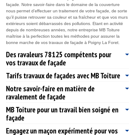
façade. Notre savoir-faire dans le domaine de la couverture
nous permet d’effectuer un traitement de votre façade, de sorte
qu’il puisse retrouver sa couleur et sa fraîcheur et que vos murs
extérieurs soient débarrassés des pollutions. Etant en activité
depuis de nombreuses années, notre entreprise MB Toiture
maîtrise à la perfection toutes les méthodes pour assurer la
bonne marche de vos travaux de façade à Poigny La Foret.
Des ravaleurs 78125 compétents pour
vos travaux de façade
Tarifs travaux de façades avec MB Toiture
Nous avons à notre disposition des ravaleurs 78125 qui
disposent des connaissances et des qualifications nécessaires
Notre savoir-faire en matière de
pour entreprendre vos travaux de ravalement de façade et cela
Les tarifs pour un travail de façade ne sont pas fixes. En effet,
ravalement de façade
quel que soit le type de votre façade : en bois, plâtre, en béton.
cela dépend de la surface à travailler ; du type de matériau de
Que vous souhaitez : nettoyer, peindre, faire des travaux de
votre façade : en bois, plâtre, en béton ; des finitions que vous
MB Toiture pour un travail bien soigné en
ravalement ; vous pouvez compter sur nos ravaleurs 78125
souhaitez avoir : talochée, frottée, rustique et aplatie. Nous
Notre entreprise MB Toiture est spécialisée dans le domaine de
professionnel. Peu importe la superficie de la surface à
avons conscience qu’effectuez des travaux de façade, demande
façade
la couverture. Le ravalement de façade est une intervention que
travailler, nos ravaleurs s’auront s’adapter. Votre façade sera
un investissement conséquent et c’est ce qui fait reculer les
nous maîtrisons à la perfection. Nous disposons des savoir-faire
aux normes avec un design exceptionnel ; après l’intervention
gens. Et c’est particulièrement pour cela que notre entreprise
Engagez un maçon expérimenté pour vos
et des compétences nécessaires pour prendre en main tous vos
Notre entreprise de couverture MB Toiture par une évaluation
de notre entreprise MB Toiture.
MB Toiture effectue des travaux adaptés à votre budget. Ainsi,