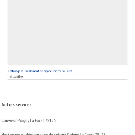
Nettoyage et ravalement de façade Poigny La Foret
indisponible
Autres services
Couvreur Poigny La Foret 78125
Nettoyage et démoussage de toiture Poigny La Foret 78125