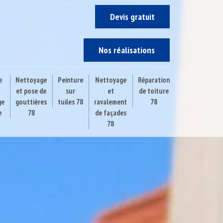
Devis gratuit
Nos réalisations
e
Nettoyage
Peinture
Nettoyage
Réparation
et pose de
sur
et
de toiture
ge
gouttières
tuiles 78
ravalement
78
e
78
de façades
78