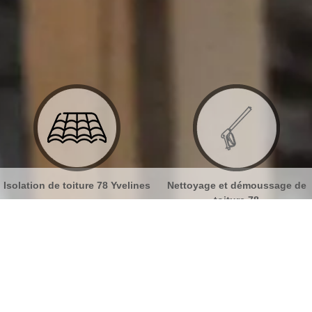
8 Yvelines
Nettoyage et démoussage de
Nettoyage et pose de
toiture 78
78
 et ravalement Houdan 78550
No
Bu
MB Toiture pour la protection de