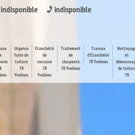
indisponible
indisponible
vaux
Urgence
Etanchéité
Traitement
Travaux
Nettoyag
e
fuite de
de
de
d'Etanchéité
et
uerie
toiture
terrasse
charpente
78 Yvelines
démoussa
8
78
78
78 Yvelines
de toitur
ines
Yvelines
Yvelines
78