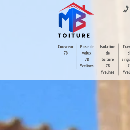
Couvreur
Pose de
Isolation
Tra
78
velux
de
d
78
toiture
zing
Yvelines
78
7
Yvelines
Yvel