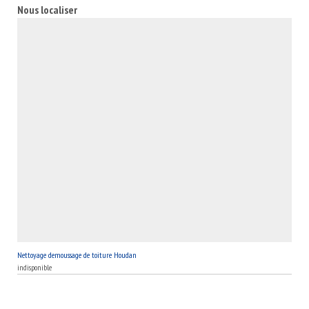
efficace dans son rôle d’étancheur. Pour cela, vous êtes invités
Nous localiser
à découvrir ses services.
Nettoyage demoussage de toiture Houdan
indisponible