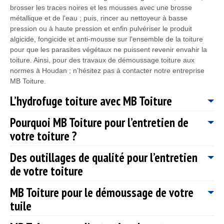
brosser les traces noires et les mousses avec une brosse
métallique et de l'eau ; puis, rincer au nettoyeur à basse
pression ou à haute pression et enfin pulvériser le produit
algicide, fongicide et anti-mousse sur l'ensemble de la toiture
pour que les parasites végétaux ne puissent revenir envahir la
toiture. Ainsi, pour des travaux de démoussage toiture aux
normes à Houdan ; n’hésitez pas à contacter notre entreprise
MB Toiture.
L’hydrofuge toiture avec MB Toiture
Pourquoi MB Toiture pour l’entretien de
Pour renforcer l’étanchéité de votre toiture à Houdan ; vous
votre toiture ?
pouvez compter sur notre entreprise MB Toiture pour vous
fournir des travaux exceptionnels en hydrofuge toiture. Pour que
Des outillages de qualité pour l’entretien
l’intervention soit efficace ; sachez que nous n’utilisons que des
Le toit pourrait montrer des signes de détérioration, comme :
produits agrée, qui ne sont pas nocif pour la santé et
de votre toiture
présence de trou, tuile cassé etc... Au fil du temps. Il se peut
l’environnement, adapter à tous types de revêtement toiture et
que votre toit pourrait perdre de son étanchéité, avec les
permettent d’éliminer facilement les parasites végétaux incruster
MB Toiture pour le démoussage de votre
diverses intempéries qui tombe directement sur votre toit et les
Notre entreprise de couverture MB Toiture est reconnue pour
sur votre toit. Après l’intervention de notre entreprise MB Toiture
saletés accumulés durant toute l’année. Pour prendre en main
tuile
ses travaux d’entretien de toiture de qualité dans la ville de
pour l’application de l’hydrofuge toiture, vous verrez par vous-
l’entretien de votre toiture ; notre entreprise de couverture MB
Houdan. Et pour ce faire, notre entreprise MB Toiture met à la
même que ces parasites végétaux auront complètement disparu
Toiture est à votre service et cela quel que soit le problème de