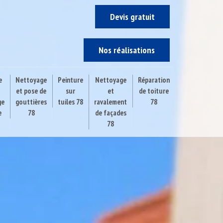
Devis gratuit
Nos réalisations
e
Nettoyage
Peinture
Nettoyage
Réparation
et pose de
sur
et
de toiture
ge
gouttières
tuiles 78
ravalement
78
e
78
de façades
78