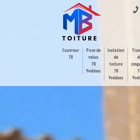
Couvreur
Pose de
Isolation
Tra
78
velux
de
d
78
toiture
zing
Yvelines
78
7
Yvelines
Yvel