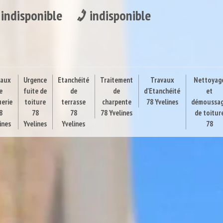
indisponible
indisponible
vaux
Urgence
Etanchéité
Traitement
Travaux
Nettoyag
e
fuite de
de
de
d'Etanchéité
et
uerie
toiture
terrasse
charpente
78 Yvelines
démoussa
8
78
78
78 Yvelines
de toitur
ines
Yvelines
Yvelines
78