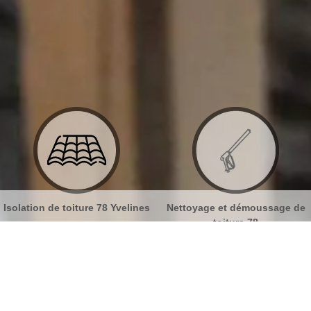
velines
Nettoyage et démoussage de
Nettoyage et pose de g
toiture 78
78
 ravalement Guitrancourt 78440
No