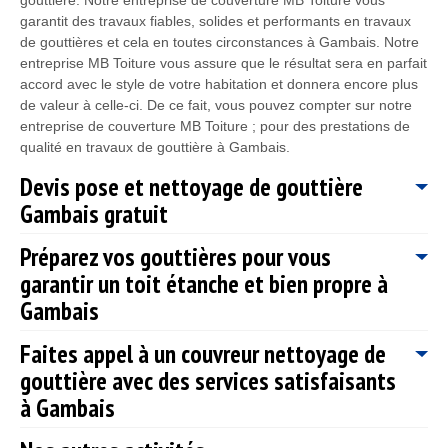
garantit des travaux fiables, solides et performants en travaux
de gouttières et cela en toutes circonstances à Gambais. Notre
entreprise MB Toiture vous assure que le résultat sera en parfait
accord avec le style de votre habitation et donnera encore plus
de valeur à celle-ci. De ce fait, vous pouvez compter sur notre
entreprise de couverture MB Toiture ; pour des prestations de
qualité en travaux de gouttière à Gambais.
Devis pose et nettoyage de gouttière
Gambais gratuit
Préparez vos gouttières pour vous
Avant que notre entreprise prenne en main vos projets de pose
garantir un toit étanche et bien propre à
et nettoyage gouttière ; il est nécessaire que vous nous fassiez
une demande de devis. Cela afin que vous puissiez avoir
Gambais
connaissance des matériaux à utiliser, de la durée des travaux,
du budget à engager etc... Et pour ce faire, vous n’aurez qu’à
Faites appel à un couvreur nettoyage de
Ne négligez jamais les problèmes que peuvent causer les fuites
remplir le formulaire de demande de devis présent sur notre site
gouttière avec des services satisfaisants
de gouttière. D’abord, les mousses et les lichens peuvent
avec vos coordonnées, la nature de vos travaux, budget etc...
s’attaquer à votre mur de façade à cause des traces d’humidité.
à Gambais
Faire une demande de devis nettoyage et pose de gouttière
Ces végétaux et champignons parasites pénètrent dans les
chez MB Toiture ne vous coûte rien et ne vous engage en rien.
fissures dû à cette érosion des eaux, cela entraine la
Une réponse claire et détaillée vous parviendra en moins de 24