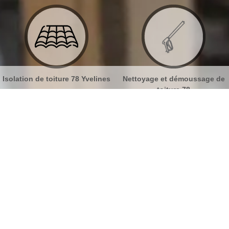
Yvelines
Nettoyage et démoussage de
Nettoyage et pose de g
toiture 78
78
ge de toiture Gambais 78950
No
Bu
L’expertise de MB Toiture pour le
nettoyage toiture à Gambais
Ch
Il est recommandé d’effectuer un nettoyage toiture au
moins 1 à 2 fois par an, dans le but de préserver
Nou
l’étanchéité, la résistance et la performance de votre
toiture Gambais. Si vous remarquez que votre toit