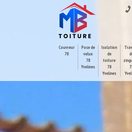
Couvreur
Pose de
Isolation
Tra
78
velux
de
d
78
toiture
zing
Yvelines
78
7
Yvelines
Yvel