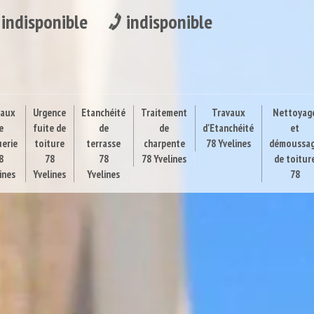
indisponible
indisponible
vaux
Urgence
Etanchéité
Traitement
Travaux
Nettoyag
e
fuite de
de
de
d'Etanchéité
et
uerie
toiture
terrasse
charpente
78 Yvelines
démoussa
8
78
78
78 Yvelines
de toitur
ines
Yvelines
Yvelines
78