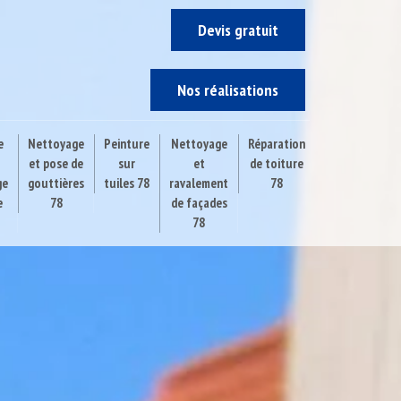
Devis gratuit
Nos réalisations
e
Nettoyage
Peinture
Nettoyage
Réparation
et pose de
sur
et
de toiture
ge
gouttières
tuiles 78
ravalement
78
e
78
de façades
78