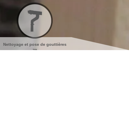
outtières
Nettoyage et ravalement de
Peinture sur tui
façades 78
s coordonnées
indisponible
reau
indisponible
antier
s localiser