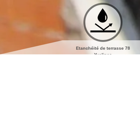
Etanchéité de terrasse 78
Isolation de toiture 78 
Yvelines
Nettoyage et démoussa