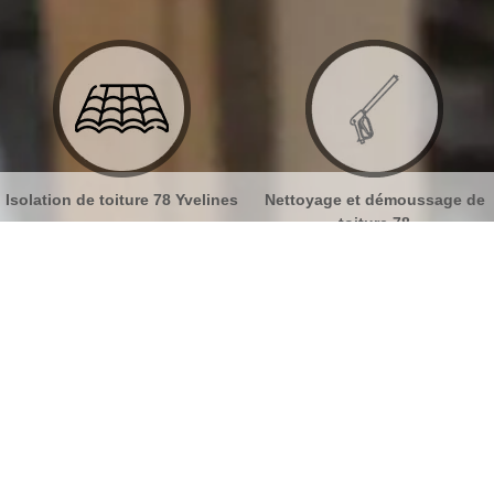
lines
Nettoyage et démoussage de
Nettoyage et pose de gou
toiture 78
78
e gouttières Denouval 78570
No
Bu
L’importance d’un nettoyage de
gouttières
Ch
Pour prévenir les risques d’infiltration d’eau et pour
protéger efficacement votre demeure, le nettoyage
Nou
de gouttière n’est pas une intervention à prendre à