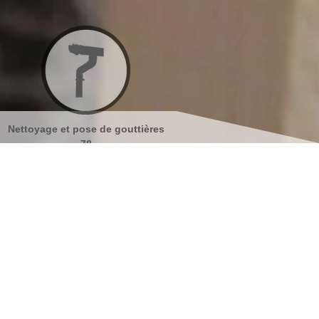
ttières
Nettoyage et ravalement de
Peinture sur tuiles
façades 78
s coordonnées
indisponible
reau
indisponible
antier
s localiser