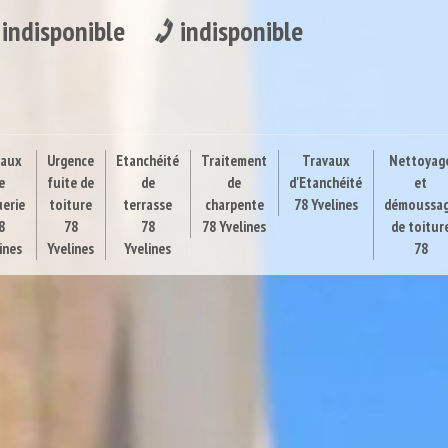
indisponible
indisponible
vaux
Urgence
Etanchéité
Traitement
Travaux
Nettoyag
e
fuite de
de
de
d'Etanchéité
et
uerie
toiture
terrasse
charpente
78 Yvelines
démoussa
8
78
78
78 Yvelines
de toitur
ines
Yvelines
Yvelines
78