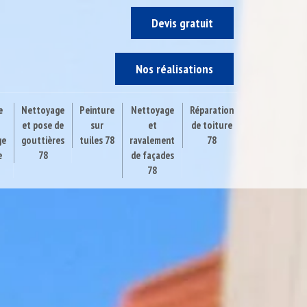
Devis gratuit
Nos réalisations
e
Nettoyage
Peinture
Nettoyage
Réparation
et pose de
sur
et
de toiture
ge
gouttières
tuiles 78
ravalement
78
e
78
de façades
78