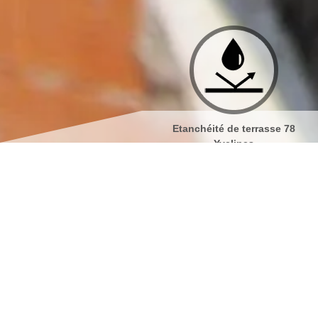
Etanchéité de terrasse 78
Isolation de toiture 78 Yve
Yvelines
Nettoyage et pose d