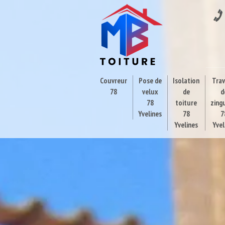
Couvreur
Pose de
Isolation
Tra
78
velux
de
d
78
toiture
zing
Yvelines
78
7
Yvelines
Yvel