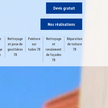
Devis gratuit
Nos réalisations
e
Nettoyage
Peinture
Nettoyage
Réparation
et pose de
sur
et
de toiture
ge
gouttières
tuiles 78
ravalement
78
e
78
de façades
78