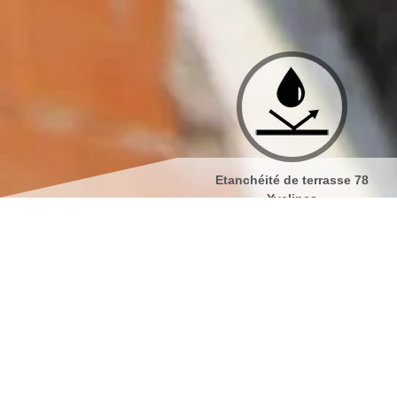
Etanchéité de terrasse 78
Isolation de toiture 78 Yveli
Yvelines
Nos spécialistes