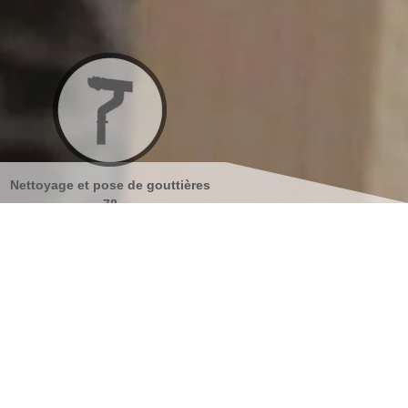
ières
Nettoyage et ravalement de
Peinture sur tuiles 7
façades 78
s coordonnées
indisponible
reau
indisponible
antier