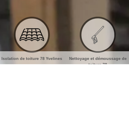
nes
Nettoyage et démoussage de
Nettoyage et pose de goutt
toiture 78
78
 Couvreur Denouval 78570
No
Bu
Engagez un couvreur pas cher adapté
à votre budget à Denouval
Ch
Un toit bien isolé, étanche et fiable est une assurance
d’une bonne protection contre les aléas climatiques.