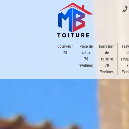
Couvreur
Pose de
Isolation
Tra
78
velux
de
d
78
toiture
zing
Yvelines
78
7
Yvelines
Yvel