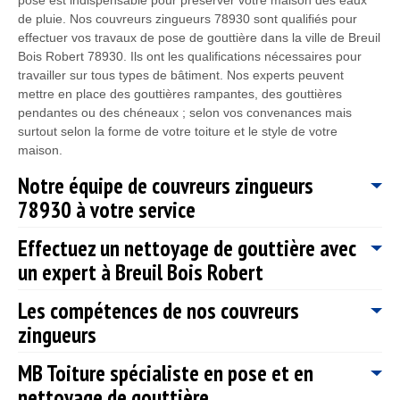
de pluie. Nos couvreurs zingueurs 78930 sont qualifiés pour
effectuer vos travaux de pose de gouttière dans la ville de Breuil
Bois Robert 78930. Ils ont les qualifications nécessaires pour
travailler sur tous types de bâtiment. Nos experts peuvent
mettre en place des gouttières rampantes, des gouttières
pendantes ou des chéneaux ; selon vos convenances mais
surtout selon la forme de votre toiture et le style de votre
maison.
Notre équipe de couvreurs zingueurs
78930 à votre service
Effectuez un nettoyage de gouttière avec
Pour s’occuper correctement vos travaux de gouttière,
un expert à Breuil Bois Robert
l’entreprise de couverture MB Toiture dispose d’une équipe de
couvreur zingueur qualifiée et professionnelle. Ce sont de vrais
Les compétences de nos couvreurs
passionnés, ils sont aptes à répondre à toutes vos demandes et
La gouttière est un élément qui assure l’évacuation des eaux
besoins en travaux de gouttières. Quelle que soit la difficulté des
zingueurs
pluviales depuis la toiture. Elle est d’une grande importance
interventions, ils pourront s’en occuper. Ce sont des experts en
pour éviter l’infiltration d’eau sur le toit. MB Toiture vous offre
la matière qui ont le sens de la précision et qui veillent à ce que
MB Toiture spécialiste en pose et en
ses services pour entretenir et poser des gouttières. À Breuil
Nos couvreurs zingueurs 78930 sont de vrais professionnels et
les travaux de gouttières soient parfaits, qu’il s’agisse de pose
Bois Robert 78930, MB Toiture offre également un service de
nettoyage de gouttière
passionnés par leur métier. Ils ont suivi des formations
ou de nettoyage de gouttière dans la ville de Breuil Bois Robert