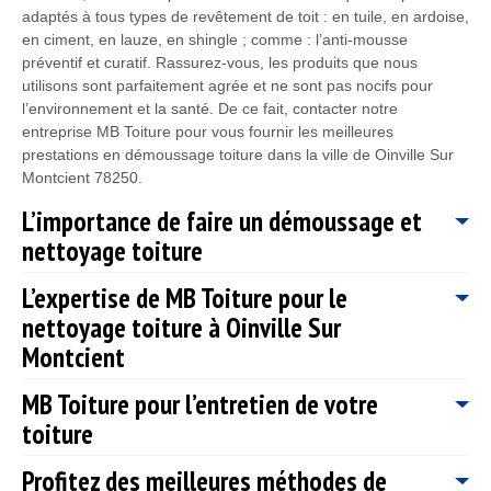
adaptés à tous types de revêtement de toit : en tuile, en ardoise,
en ciment, en lauze, en shingle ; comme : l’anti-mousse
préventif et curatif. Rassurez-vous, les produits que nous
utilisons sont parfaitement agrée et ne sont pas nocifs pour
l’environnement et la santé. De ce fait, contacter notre
entreprise MB Toiture pour vous fournir les meilleures
prestations en démoussage toiture dans la ville de Oinville Sur
Montcient 78250.
L’importance de faire un démoussage et
nettoyage toiture
L’expertise de MB Toiture pour le
Pour que la toiture puisse être toujours performante, procéder à
nettoyage toiture à Oinville Sur
un démoussage et nettoyage de toiture est une intervention à
ne pas négliger. D’ailleurs, cette intervention consiste à se
Montcient
débarrasser des divers saletés et divers parasites végétaux,
comme : les mousses, les algues, les lichens, les champignons,
MB Toiture pour l’entretien de votre
Il est recommandé d’effectuer un nettoyage toiture au moins 1 à
les feuilles mortes ; qui se sont entasser sur votre toiture. De ce
toiture
2 fois par an, dans le but de préserver l’étanchéité, la résistance
fait, notre entreprise de couverture MB Toiture propose ses
et la performance de votre toiture Oinville Sur Montcient. Si vous
services pour le démoussage et le nettoyage de votre toiture
Profitez des meilleures méthodes de
remarquez que votre toit commence à perdre de son étanchéité
Pour améliorer la résistance des tuiles, prévenir les fissures et
Oinville Sur Montcient 78250. Votre toit sera plus esthétique et