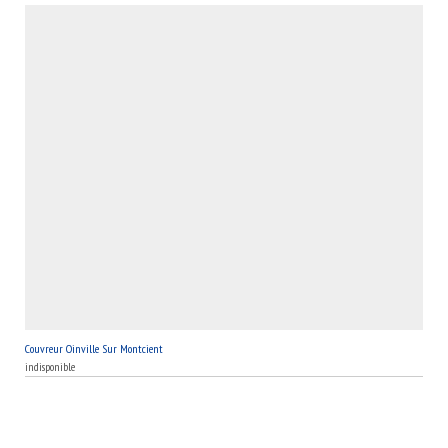
entreprise de couverture MB Toiture.
Couvreur Oinville Sur Montcient
indisponible