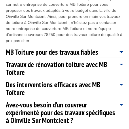
sur notre entreprise de couverture MB Toiture pour vous
proposer des travaux adaptés à votre budget dans la ville de
Oinville Sur Montcient. Ainsi, pour prendre en main vos travaux
de toiture à Oinville Sur Montcient ; n’hésitez pas à contacter
notre entreprise de couverture MB Toiture et notre équipe
d’artisans couvreurs 78250 pour des travaux toiture de qualité à
prix pas cher.
MB Toiture pour des travaux fiables
Travaux de rénovation toiture avec MB
Notre entreprise de couverture MB Toiture a les connaissances
Toiture
nécessaires pour s’occuper de tous les travaux qui doivent être
effectuées sur votre toiture, et cela tout en respectant les règles
Des interventions efficaces avec MB
en vigueur et les normes de sécurité. Peu importe les saisons,
Disposant des savoir-faire nécessaire dans le domaine,
sachez que, vous pouvez solliciter les savoir-faire de notre
Toiture
l’entreprise MB Toiture peut tout à fait s’occuper de la rénovation
entreprise de couverture MB Toiture à tout moment. Sachez
de vos toitures dans la ville de Oinville Sur Montcient 78250.
que, nous avons à notre disposition une équipe d’artisans
Avez-vous besoin d’un couvreur
Sachez que, vous pouvez faire confiance à notre entreprise et
Notre entreprise MB Toiture cherche tous les moyens, afin de
couvreurs 78250 qui ont les qualifications nécessaires pour
nos artisans couvreurs 78250, qu’il s’agisse de rénovation
expérimenté pour des travaux spécifiques
vous fournir une toiture qui pourra vous protéger contre les
vous réaliser des travaux de qualité dans le domaine de la
partielle ou complète de votre toiture à Oinville Sur Montcient.
diverses intempéries ainsi qu’une toiture parfaitement
à Oinville Sur Montcient ?
toiture.
Nous ferons un diagnostic complet de l’état de votre toit, et les
esthétique, quelle que soit la nature de votre projet.
éléments de toiture à prendre en compte sont : la charpente,