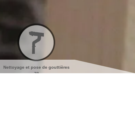
tières
Nettoyage et ravalement de
Peinture sur tuiles 
façades 78
s coordonnées
indisponible
reau
indisponible
antier