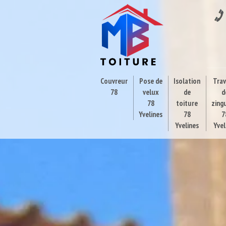
Couvreur
Pose de
Isolation
Tra
78
velux
de
d
78
toiture
zing
Yvelines
78
7
Yvelines
Yvel