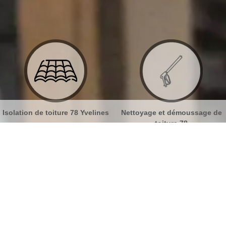
ines
Nettoyage et démoussage de
Nettoyage et pose de gout
toiture 78
78
sage de toiture Nezel 78410
No
Bu
MB Toiture pour le démoussage de
votre tuile
Ch
Le démoussage de tuile est une intervention risqué