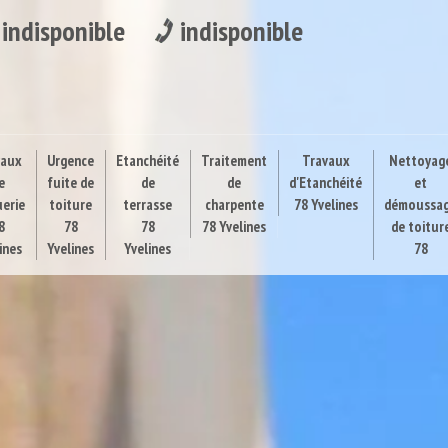
indisponible
indisponible
vaux
Urgence
Etanchéité
Traitement
Travaux
Nettoyag
e
fuite de
de
de
d'Etanchéité
et
uerie
toiture
terrasse
charpente
78 Yvelines
démoussa
8
78
78
78 Yvelines
de toitur
ines
Yvelines
Yvelines
78