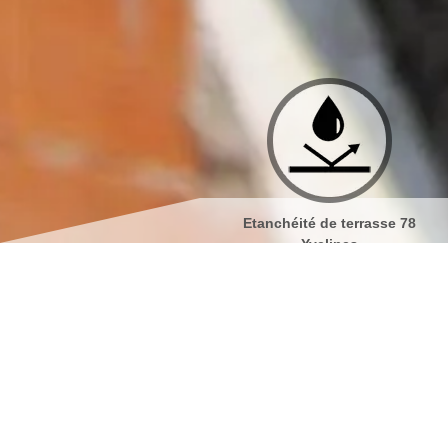
Etanchéité de terrasse 78
Isolation de toiture 78 Yvel
Yvelines
Nettoyage et démous