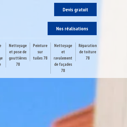
Devis gratuit
Nos réalisations
e
Nettoyage
Peinture
Nettoyage
Réparation
et pose de
sur
et
de toiture
ge
gouttières
tuiles 78
ravalement
78
e
78
de façades
78