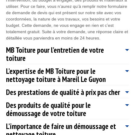
utiliser. Pour ce faire, vous n’aurez qu’à remplir notre formulaire
de demande de devis qui est présent sur notre site avec vos
coordonnées, la nature de vos travaux, vos besoins et votre
budget. Cette demande, ne vous engage en rien et c’est
totalement gratuit. Suite à votre demande, une réponse claire et
détaillée vous parviendra en moins de 24 heures.
MB Toiture pour l’entretien de votre
toiture
L’expertise de MB Toiture pour le
Etant une entreprise disposant de plusieurs années
nettoyage toiture à Mareil Le Guyon
d’expérience dans le domaine de la toiture, notre entreprise MB
Toiture a pu développer différentes méthodes pour rendre
Des prestations de qualité à prix pas cher
étanche un toit et cela peu importe le type de revêtement de
Il est recommandé d’effectuer un nettoyage toiture au moins 1 à
votre toit et la forme de votre toiture. De plus, notre entreprise
2 fois par an, dans le but de préserver l’étanchéité, la résistance
Des produits de qualité pour le
MB Toiture est une référence dans la ville de Mareil Le Guyon
et la performance de votre toiture Mareil Le Guyon. Si vous
Le coût des travaux est la raison qui pousse la plupart des gens
pour ne fournir que des travaux de qualité en entretien de
démoussage de votre toiture
remarquez que votre toit commence à perdre de son étanchéité
à ne pas effectuer des travaux pour leur toiture. Nous avons
toiture. Ainsi, si vous souhaitez que notre entreprise de
; faites appel au plus vite à notre entreprise de couverture MB
conscience de cela et c’est principalement pour cela que notre
couverture MB Toiture prenne en main vos travaux de nettoyage
L’importance de faire un démoussage et
Toiture. De ce fait, afin d’éviter de gros dégâts sur votre toit,
entreprise MB Toiture vous propose des travaux adapter à votre
Pour que votre toit puisse être bien performant et ne montre
et démoussage toiture dans la ville de Mareil Le Guyon ; vous
comme : la survenance des infiltrations d’eau dans la maison,
budget. En faisant appel à notre entreprise de couverture MB
nettoyage toiture
plus aucune fuite d’eau toiture, notre entreprise MB Toiture
pouvez nous contacter à tout moment.