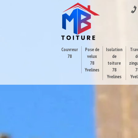
Couvreur
Pose de
Isolation
Tra
78
velux
de
d
78
toiture
zing
Yvelines
78
7
Yvelines
Yvel