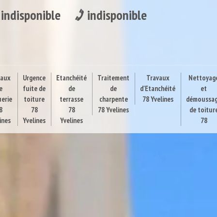
indisponible
indisponible
vaux
Urgence
Etanchéité
Traitement
Travaux
Nettoyag
e
fuite de
de
de
d'Etanchéité
et
uerie
toiture
terrasse
charpente
78 Yvelines
démoussa
8
78
78
78 Yvelines
de toitur
ines
Yvelines
Yvelines
78