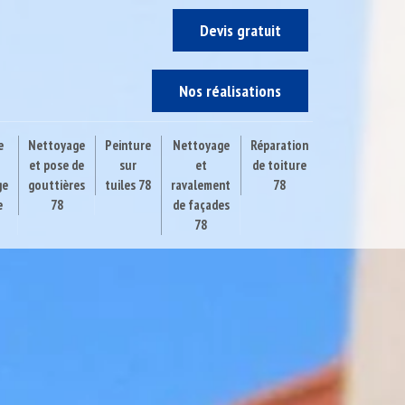
Devis gratuit
Nos réalisations
e
Nettoyage
Peinture
Nettoyage
Réparation
et pose de
sur
et
de toiture
ge
gouttières
tuiles 78
ravalement
78
e
78
de façades
78