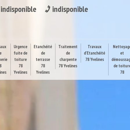
indisponible
indisponible
vaux
Urgence
Etanchéité
Traitement
Travaux
Nettoyag
e
fuite de
de
de
d'Etanchéité
et
uerie
toiture
terrasse
charpente
78 Yvelines
démoussa
8
78
78
78 Yvelines
de toitur
ines
Yvelines
Yvelines
78