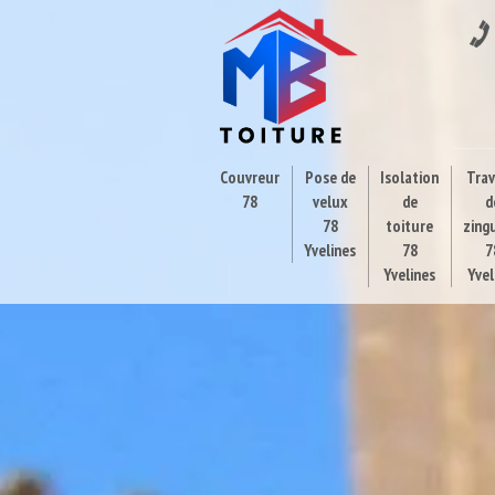
Couvreur
Pose de
Isolation
Tra
78
velux
de
d
78
toiture
zing
Yvelines
78
7
Yvelines
Yvel