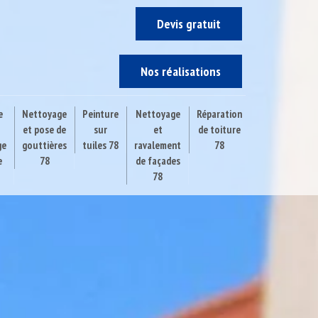
Devis gratuit
Nos réalisations
e
Nettoyage
Peinture
Nettoyage
Réparation
et pose de
sur
et
de toiture
ge
gouttières
tuiles 78
ravalement
78
e
78
de façades
78