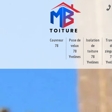
Couvreur
Pose de
Isolation
Tra
78
velux
de
d
78
toiture
zing
Yvelines
78
7
Yvelines
Yvel