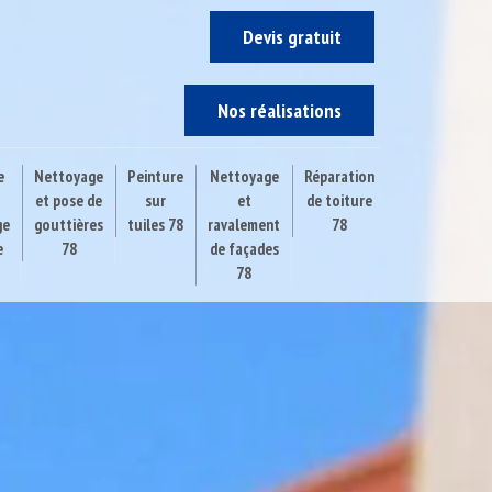
Devis gratuit
Nos réalisations
e
Nettoyage
Peinture
Nettoyage
Réparation
et pose de
sur
et
de toiture
ge
gouttières
tuiles 78
ravalement
78
e
78
de façades
78