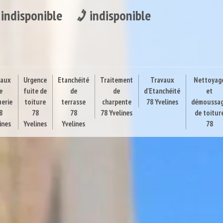
indisponible
indisponible
vaux
Urgence
Etanchéité
Traitement
Travaux
Nettoyag
e
fuite de
de
de
d'Etanchéité
et
uerie
toiture
terrasse
charpente
78 Yvelines
démoussa
8
78
78
78 Yvelines
de toitur
ines
Yvelines
Yvelines
78