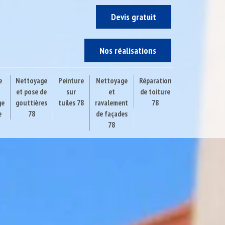
Devis gratuit
Nos réalisations
e
Nettoyage
Peinture
Nettoyage
Réparation
et pose de
sur
et
de toiture
ge
gouttières
tuiles 78
ravalement
78
e
78
de façades
78