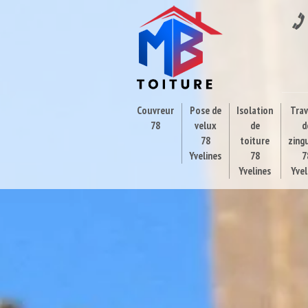
Couvreur
Pose de
Isolation
Tra
78
velux
de
d
78
toiture
zing
Yvelines
78
7
Yvelines
Yvel