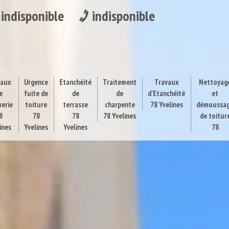
indisponible
indisponible
vaux
Urgence
Etanchéité
Traitement
Travaux
Nettoyag
e
fuite de
de
de
d'Etanchéité
et
uerie
toiture
terrasse
charpente
78 Yvelines
démoussa
8
78
78
78 Yvelines
de toitur
ines
Yvelines
Yvelines
78