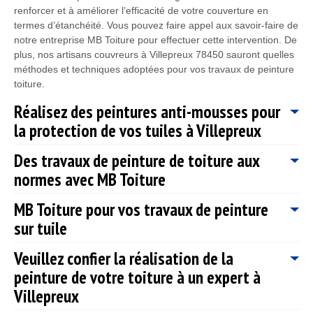
renforcer et à améliorer l’efficacité de votre couverture en
termes d’étanchéité. Vous pouvez faire appel aux savoir-faire de
notre entreprise MB Toiture pour effectuer cette intervention. De
plus, nos artisans couvreurs à Villepreux 78450 sauront quelles
méthodes et techniques adoptées pour vos travaux de peinture
toiture.
Réalisez des peintures anti-mousses pour
la protection de vos tuiles à Villepreux
Des travaux de peinture de toiture aux
L’humidité favorise le développement de la mousse et d’autre
normes avec MB Toiture
champignons. Le traitement avec des peintures anti mousse
permet de protéger votre toiture. MB Toiture, une entreprise
MB Toiture pour vos travaux de peinture
spécialisée dans le domaine de la toiture qui utilise les produits
Si vous recherchez un professionnel en couverture pour
de la gamme Algimouss pour leurs efficacités. Ces produits de
sur tuile
prendre en main vos travaux de peinture de toiture Villepreux.
la gamme Algimouss protègent également la toiture de l’effet de
Sachez que, notre entreprise de couverture MB Toiture a les
porosité pour éviter une fuite. Pour lutter contre les infiltrations,
Veuillez confier la réalisation de la
qualification et aptitudes nécessaires pour cela ; nous sommes
Puisque c’est un travail en hauteur, il est recommandé de faire
le traitement hydrofuge s’impose aussi. Pour effectuer des
tout à fait aptes à répondre à toutes vos demandes et besoins
peinture de votre toiture à un expert à
appel à un professionnel comme MB Toiture pour vos travaux
peintures et d’autres produits anti mousses à Villepreux 78450,
en travaux de peinture de toiture. Nous sommes conscient, que
de peinture sur tuile car c’est une intervention qui demande des
Villepreux
contactez MB Toiture.
vous souhaitez avoir des travaux qui soient aux normes, c’est-à-
savoir-faire particulier et une habileté exceptionnelle. Pour
dire : de qualité, bien soigné, fiables et qui seront effectué selon