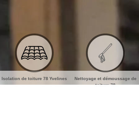
ines
Nettoyage et démoussage de
Nettoyage et pose de gout
toiture 78
78
es Saint Germain De La Grange 78640
No
Bu
Veuillez confier la réalisation de la
peinture de votre toiture à un expert
Ch