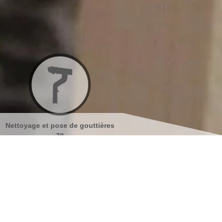
tières
Nettoyage et ravalement de
Peinture sur tuiles 
façades 78
s coordonnées
indisponible
reau
indisponible
antier