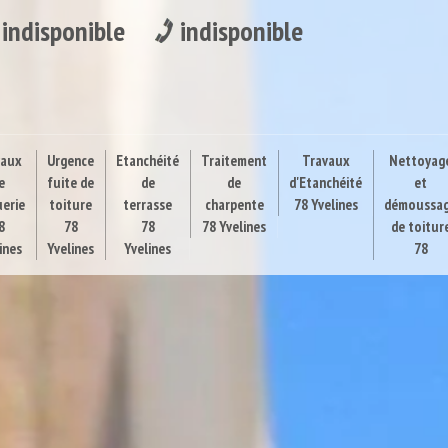
indisponible
indisponible
vaux
Urgence
Etanchéité
Traitement
Travaux
Nettoyag
e
fuite de
de
de
d'Etanchéité
et
uerie
toiture
terrasse
charpente
78 Yvelines
démoussa
8
78
78
78 Yvelines
de toitur
ines
Yvelines
Yvelines
78