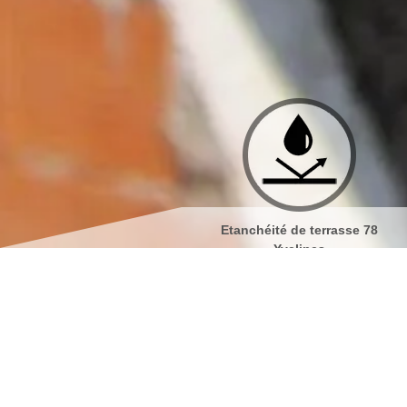
Etanchéité de terrasse 78
Isolation de toiture 78 Yvel
Yvelines
Société de peinture sur tuil