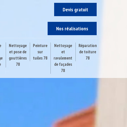
Devis gratuit
Nos réalisations
e
Nettoyage
Peinture
Nettoyage
Réparation
et pose de
sur
et
de toiture
ge
gouttières
tuiles 78
ravalement
78
e
78
de façades
78