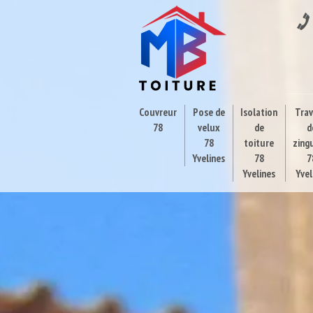
Couvreur
Pose de
Isolation
Tra
78
velux
de
d
78
toiture
zing
Yvelines
78
7
Yvelines
Yvel