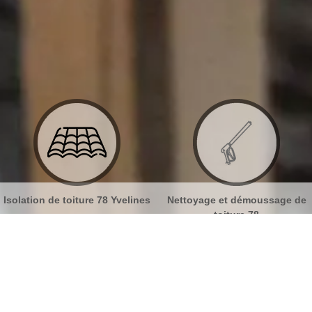
Isolation de toiture 78 Yvelines
Nettoyage et démoussage de
toiture 78
ur tuiles Mesnil Le Roi 78600
No
Bu