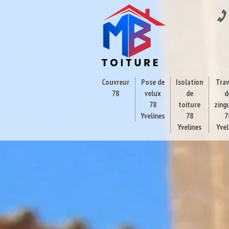
Couvreur
Pose de
Isolation
Tra
78
velux
de
d
78
toiture
zing
Yvelines
78
7
Yvelines
Yvel