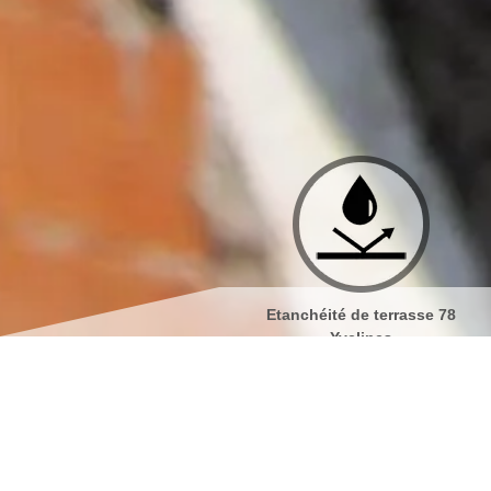
Couvreur 78
Etanchéité de terrasse 78
Yvelines
Société de peinture s