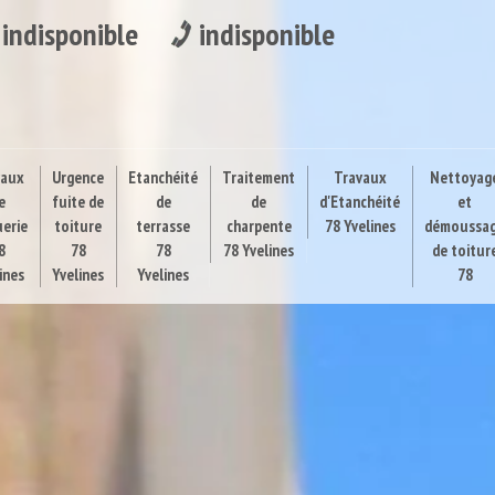
indisponible
indisponible
vaux
Urgence
Etanchéité
Traitement
Travaux
Nettoyag
e
fuite de
de
de
d'Etanchéité
et
uerie
toiture
terrasse
charpente
78 Yvelines
démoussa
8
78
78
78 Yvelines
de toitur
ines
Yvelines
Yvelines
78