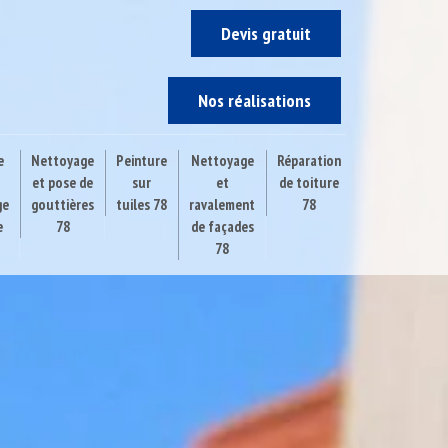
Devis gratuit
Nos réalisations
e
Nettoyage
Peinture
Nettoyage
Réparation
et pose de
sur
et
de toiture
ge
gouttières
tuiles 78
ravalement
78
e
78
de façades
78