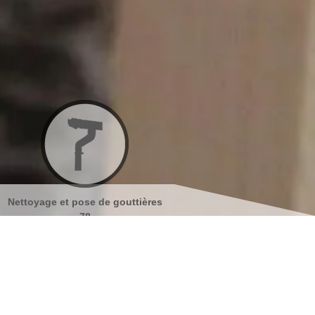
Nettoyage et pose de gouttières
Nettoyage et ravalement de
78
façades 78
s coordonnées
indisponible
reau