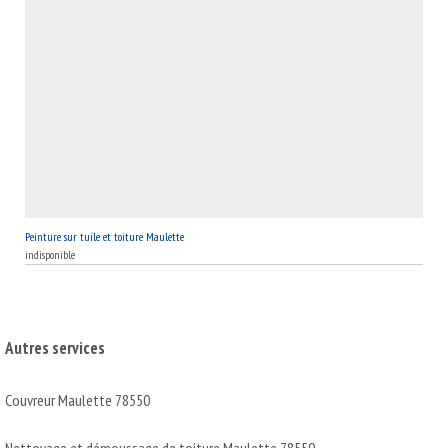
Peinture sur tuile et toiture Maulette
indisponible
Autres services
Couvreur Maulette 78550
Nettoyage et démoussage de toiture Maulette 78550