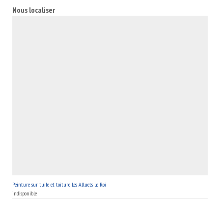
cette entreprise ne vous déçoit pas.
Nous localiser
Peinture sur tuile et toiture Les Alluets Le Roi
indisponible