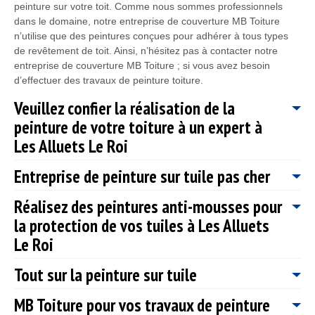
peinture sur votre toit. Comme nous sommes professionnels
dans le domaine, notre entreprise de couverture MB Toiture
n’utilise que des peintures conçues pour adhérer à tous types
de revêtement de toit. Ainsi, n’hésitez pas à contacter notre
entreprise de couverture MB Toiture ; si vous avez besoin
d’effectuer des travaux de peinture toiture.
Veuillez confier la réalisation de la
peinture de votre toiture à un expert à
Les Alluets Le Roi
Entreprise de peinture sur tuile pas cher
En général, la peinture pour toiture est spécialement faite pour
apporter une imperméabilisation totale, une prévention contre
Réalisez des peintures anti-mousses pour
l’apparition de mousse ou végétaux et une meilleure résistance.
Si vous souhaitez peindre votre toit à Les Alluets Le Roi ;
la protection de vos tuiles à Les Alluets
Après cela, vous pouvez conserver durant des années une
n’hésitez pas à contacter notre entreprise MB Toiture. Fort de
toiture en parfaite état. En conservant vos tuiles en si bon état,
plusieurs années d’expérience, nos artisans peintres 78580
Le Roi
vous éviterez les infiltrations et l’humidité. La sécurité de votre
pourront remettre à neuf votre toiture en réalisant des travaux
charpente est assurée et vous améliorez l’isolation thermique de
de peinture sur tuile. Notre entreprise MB Toiture vous propose
Tout sur la peinture sur tuile
L’humidité favorise le développement de la mousse et d’autre
votre maison. En bref, peindre sa toiture est donc une très
des travaux de qualité à un tarif défiant toutes concurrences à
champignons. Le traitement avec des peintures anti mousse
bonne action pour prévenir non seulement des accidents mais
Les Alluets Le Roi 78580. De ce fait, n’hésitez pas à faire part
MB Toiture pour vos travaux de peinture
permet de protéger votre toiture. MB Toiture, une entreprise
La toiture fait partie de l’élément la plus importante pour une
aussi d’assurer l’esthétique de la maison. À Les Alluets Le Roi
du budget que vous prévoyez pour votre projet à notre