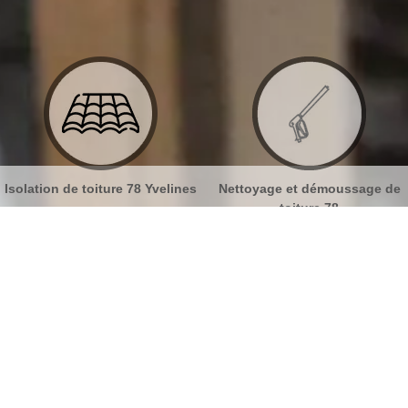
Isolation de toiture 78 Yvelines
Nettoyage et démoussage de
toiture 78
ur tuiles La Hauteville 78113
No
Bu
Les autres prestations de notre
entreprise MB Toiture
Ch
Fort de plusieurs années d’expérience dans le