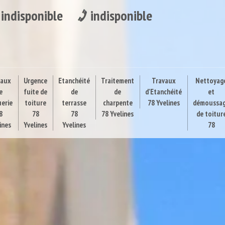
indisponible
indisponible
vaux
Urgence
Etanchéité
Traitement
Travaux
Nettoyag
e
fuite de
de
de
d'Etanchéité
et
uerie
toiture
terrasse
charpente
78 Yvelines
démoussa
8
78
78
78 Yvelines
de toitur
ines
Yvelines
Yvelines
78