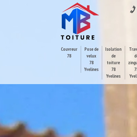
Couvreur
Pose de
Isolation
Tra
78
velux
de
d
78
toiture
zing
Yvelines
78
7
Yvelines
Yvel