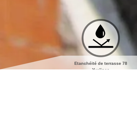
Couvreur 78
Etanchéité de terrasse 78
Yvelines
Société de peinture s