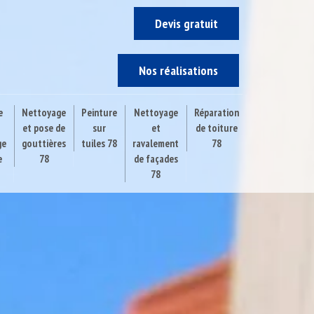
Devis gratuit
Nos réalisations
e
Nettoyage
Peinture
Nettoyage
Réparation
et pose de
sur
et
de toiture
ge
gouttières
tuiles 78
ravalement
78
e
78
de façades
78