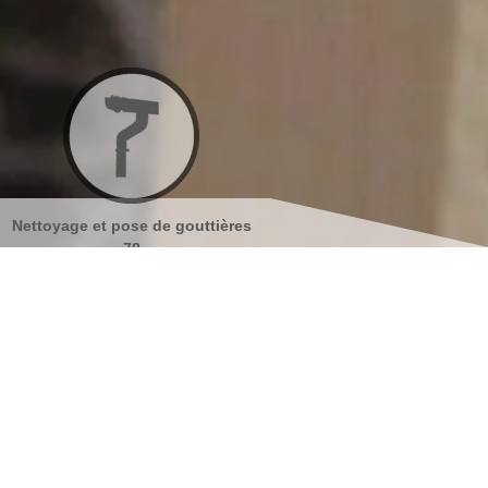
Nettoyage et pose de gouttières
Nettoyage et ravalement de
78
façades 78
s coordonnées
indisponible
reau
indisponible
antier