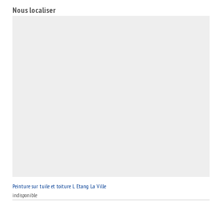
78620, vous pouvez appeler MB Toiture pour réaliser la peinture
Nous localiser
sur votre toiture.
Peinture sur tuile et toiture L Etang La Ville
indisponible