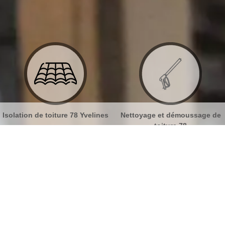
nes
Nettoyage et démoussage de
Nettoyage et pose de goutt
toiture 78
78
e sur tuiles Hautil 78510
No
Bu
MB Toiture pour vos travaux de
peinture sur tuile
Ch