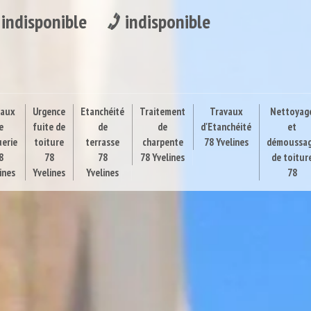
indisponible
indisponible
vaux
Urgence
Etanchéité
Traitement
Travaux
Nettoyag
e
fuite de
de
de
d'Etanchéité
et
uerie
toiture
terrasse
charpente
78 Yvelines
démoussa
8
78
78
78 Yvelines
de toitur
ines
Yvelines
Yvelines
78