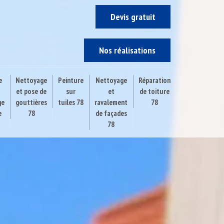
Devis gratuit
Nos réalisations
e
Nettoyage
Peinture
Nettoyage
Réparation
et pose de
sur
et
de toiture
ge
gouttières
tuiles 78
ravalement
78
e
78
de façades
78