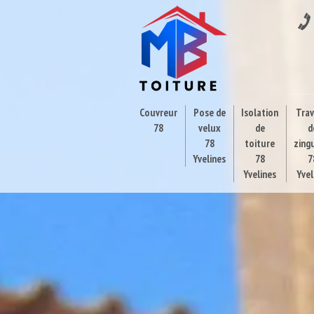
Couvreur
Pose de
Isolation
Tra
78
velux
de
d
78
toiture
zing
Yvelines
78
7
Yvelines
Yvel