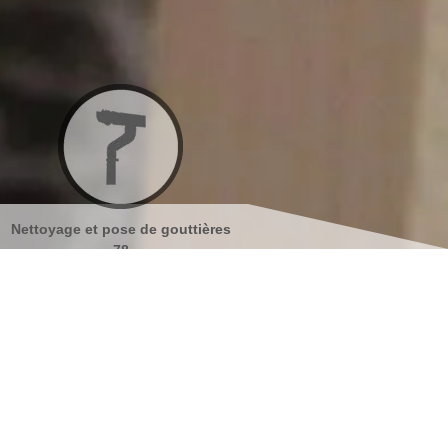
ières
Nettoyage et ravalement de
Peinture sur tuiles 7
façades 78
s coordonnées
indisponible
reau
indisponible
antier