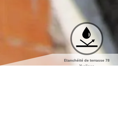
Etanchéité de terrasse 78
Isolation de toiture 78 Yveli
Yvelines
Société de peintur