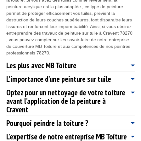
peinture acrylique est la plus adaptée ; ce type de peinture
permet de protéger efficacement vos tuiles, prévient la
destruction de leurs couches supérieures, font disparaitre leurs
fissures et renforcent leur imperméabilité. Ainsi, si vous désirez
entreprendre des travaux de peinture sur tuile à Cravent 78270
; vous pouvez compter sur les savoir-faire de notre entreprise
de couverture MB Toiture et aux compétences de nos peintres
professionnels 78270.
Les plus avec MB Toiture
L’importance d’une peinture sur tuile
Disposant de plusieurs années d’expérience dans le domaine,
sachez que nous avons à notre disposition une équipe de
Optez pour un nettoyage de votre toiture
peintre 78270 dynamique et sérieuse qui est capable de vous
Pour offrir une nouvelle apparence à votre toiture, effectuer une
avant l’application de la peinture à
réaliser un travail bien soigné et aux normes en travaux de
peinture sur tuile est la solution idéale. Comme la peinture sur
peinture sur tuile. Vous bénéficierez de solution adaptée à votre
tuile apporte une touche d’esthétisme et apporte également une
Cravent
besoin, de conseil personnalisé pour l’élaboration de votre
bonne valeur ajoutée pour votre couverture et pour votre
projet, de la rapidité de notre intervention, des techniciens qui
habitation. La peinture de toiture à également comme rôle de
Pourquoi peindre la toiture ?
Comme toujours, la peinture sur toiture doit être réalisée sur
maîtrisent à la perfection leur travail ; en faisant appel à notre
renforcer et à améliorer l’efficacité de votre couverture en
une surface propre. Le nettoyage du toit consiste à se
entreprise MB Toiture. Notre entreprise MB Toiture propose des
termes d’étanchéité. Vous pouvez faire appel aux savoir-faire de
L’expertise de notre entreprise MB Toiture
débarrasser des mousses et des débris végétaux. Les traces
Peindre le toit est une intervention à ne pas négliger car la
travaux de qualité à prix défiant toutes concurrences.
notre entreprise MB Toiture pour effectuer cette intervention. De