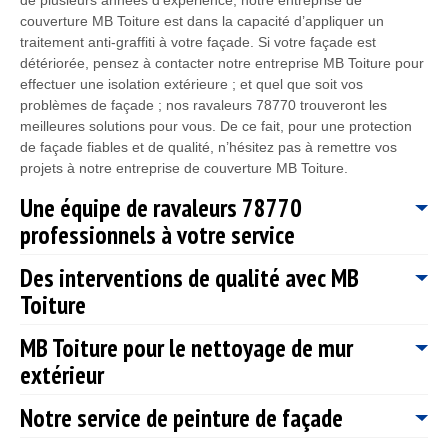
couverture MB Toiture est dans la capacité d’appliquer un
traitement anti-graffiti à votre façade. Si votre façade est
détériorée, pensez à contacter notre entreprise MB Toiture pour
effectuer une isolation extérieure ; et quel que soit vos
problèmes de façade ; nos ravaleurs 78770 trouveront les
meilleures solutions pour vous. De ce fait, pour une protection
de façade fiables et de qualité, n’hésitez pas à remettre vos
projets à notre entreprise de couverture MB Toiture.
Une équipe de ravaleurs 78770
professionnels à votre service
Des interventions de qualité avec MB
L’entreprise MB Toiture a à sa disposition une équipe de
Toiture
ravaleurs 78770 professionnels pour prendre en main vos
travaux de ravalement de façade à Thoiry et ses environs.
MB Toiture pour le nettoyage de mur
D’ailleurs, ils sont aptes à vous assurer le nettoyage, le
Ayant les compétences nécessaire dans le domaine, notre
décapage, la réparation, le traitement, la finition ainsi que la
extérieur
entreprise de couverture MB Toiture et nos ravaleurs 78770
protection de vos murs extérieurs. Nos spécialistes MB Toiture
sont tout à fait en mesure de vous proposer des prestations de
ont suivi des formations particulières et sont tout à fait capable
Notre service de peinture de façade
qualité et cela peu importe les circonstances et la spécificité de
La façade est l’élément la plus exposée à la pollution et aux
d’appliquer les bonnes méthodes lors de chaque intervention. Ils
vos travaux ; quel que soit vos projets : une construction, une
intempéries pour une maison, il est très important de lui
peuvent s’adapter à tous types de façade et ne vous fourniront