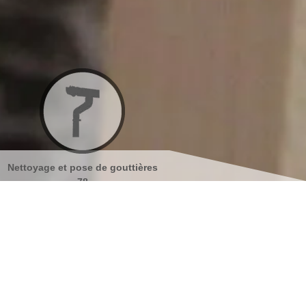
tières
Nettoyage et ravalement de
Peinture sur tuiles
façades 78
s coordonnées
indisponible
reau
indisponible
antier