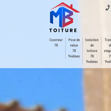
Couvreur
Pose de
Isolation
Tra
78
velux
de
d
78
toiture
zing
Yvelines
78
7
Yvelines
Yvel