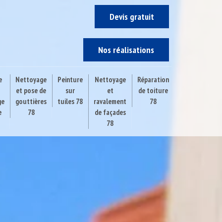
Devis gratuit
Nos réalisations
e
Nettoyage
Peinture
Nettoyage
Réparation
et pose de
sur
et
de toiture
ge
gouttières
tuiles 78
ravalement
78
e
78
de façades
78