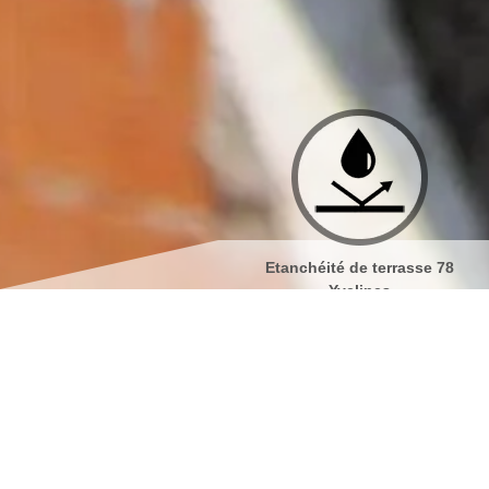
Etanchéité de terrasse 78
Isolation de toiture 78 Yve
Yvelines
Nettoyage de façades