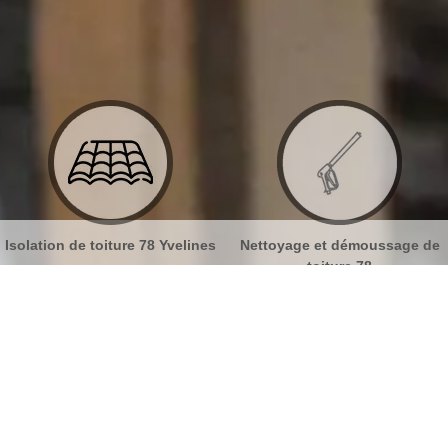
lines
Nettoyage et démoussage de
Nettoyage et pose de gout
toiture 78
78
 et ravalement Osmoy 78910
No
Bu
MB Toiture pour vos travaux de
façade
Ch