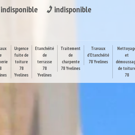
indisponible
indisponible
vaux
Urgence
Etanchéité
Traitement
Travaux
Nettoyag
e
fuite de
de
de
d'Etanchéité
et
uerie
toiture
terrasse
charpente
78 Yvelines
démoussa
8
78
78
78 Yvelines
de toitur
ines
Yvelines
Yvelines
78