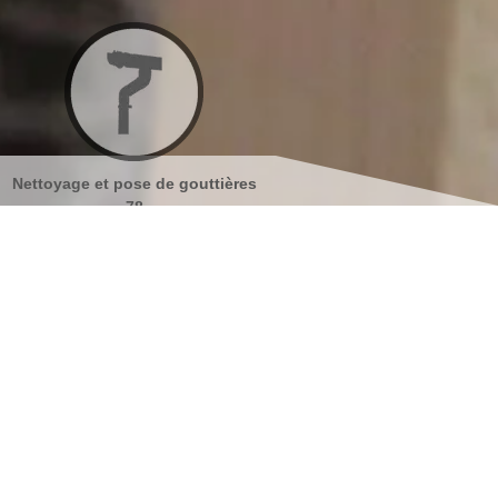
uttières
Nettoyage et ravalement de
Peinture sur tuile
façades 78
s coordonnées
indisponible
reau
indisponible
antier
s localiser