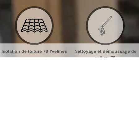
elines
Nettoyage et démoussage de
Nettoyage et pose de go
toiture 78
78
 et ravalement Medan 78670
No
Bu
Engagez un maçon expérimenté pour
vos travaux de ravalement de façade
Ch
à Medan
Nou
Au cas où vous avez du mal à trouver un maçon pour
réaliser vos travaux de ravalement de façade, MB