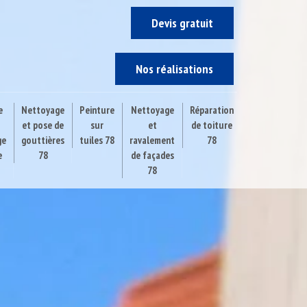
Devis gratuit
Nos réalisations
e
Nettoyage
Peinture
Nettoyage
Réparation
et pose de
sur
et
de toiture
ge
gouttières
tuiles 78
ravalement
78
e
78
de façades
78