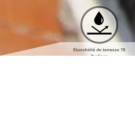
Etanchéité de terrasse 78
Isolation de toiture 78 Yv
Yvelines
Nettoyage de façades