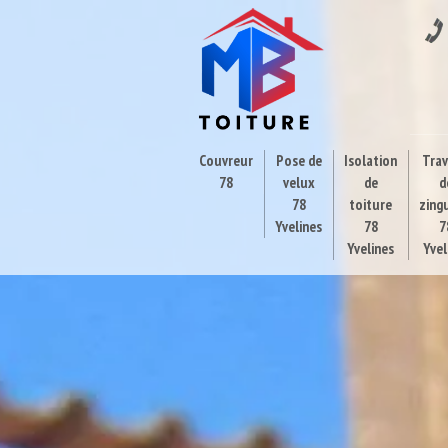
Couvreur
Pose de
Isolation
Tra
78
velux
de
d
78
toiture
zing
Yvelines
78
7
Yvelines
Yvel