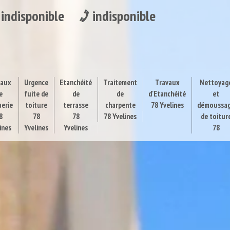
indisponible
indisponible
vaux
Urgence
Etanchéité
Traitement
Travaux
Nettoyag
e
fuite de
de
de
d'Etanchéité
et
uerie
toiture
terrasse
charpente
78 Yvelines
démoussa
8
78
78
78 Yvelines
de toitur
ines
Yvelines
Yvelines
78